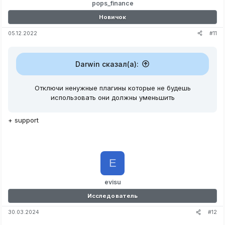
pops_finance
Новичок
#11
05.12.2022
Darwin сказал(а):
Отключи ненужные плагины которые не будешь
использовать они должны уменьшить
+ support
E
evisu
Исследователь
#12
30.03.2024