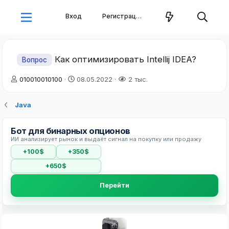
Вход
Регистрация
Как оптимизировать Intellij IDEA?
Вопрос
А
Д
010010010100
08.05.2022
2 тыс.
в
а
т
т
Java
о
а
р
н
т
а
Бот для бинарных опционов
е
ч
ИИ анализирует рынок и выдаёт сигнал на покупку или продажу
м
а
+100$
+350$
ы
л
а
+650$
Перейти