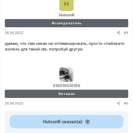
H
HutsonR
Исследователь
#4
26.06.2022
думаю, что там никак не оптимизировать, просто слабовато
железо для такой ide, попробуй другую
010010010100
Ветеран
#5
26.06.2022
HutsonR сказал(а):