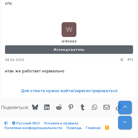
спс
W
w4neex
Исследователь
#13
08.04.2024
итак же работает нормально
Для ответа нужно войти/зарегистрироваться
Bluesky
LinkedIn
Reddit
Pinterest
Tumblr
WhatsApp
Электронная
Ссылк
Верх
Поделиться:
Низ
Русский (RU)
Условия и правила
Политика конфиденциальности
Помощь
Главная
R
S
S