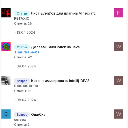
H
Лист Event'ов для плагина Minecraft.
Статья
RETAXIC
Ответы
28
13.04.2024
W
Делаем КиноПоиск на Java
Статья
TimurkaBeats
Ответы
42
08.04.2024
W
Как оптимизировать Intellij IDEA?
Вопрос
010010010100
Ответы
12
08.04.2024
C
W
Ошибка
Вопрос
corvex
Ответы
3