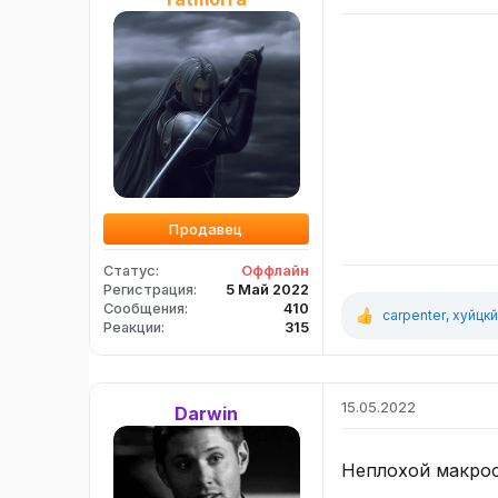
Продавец
Статус
Оффлайн
Регистрация
5 Май 2022
Сообщения
410
carpenter
,
хуйцк
Р
Реакции
315
е
а
к
ц
15.05.2022
Darwin
и
и
:
Неплохой макрос