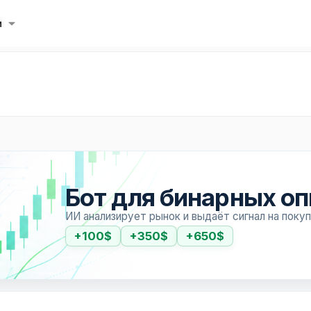
и
Бот для бинарных о
ИИ анализирует рынок и выдаёт сигнал на поку
+100$
+350$
+650$