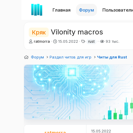
Главная
Форум
Пользовател
Vilonity macros
Кряк
А
Д
Т
ratmorra
15.05.2022
93 тыс.
rust
в
а
е
т
т
г
Форум
о
Раздел читов для игр
а
и
Читы для Rust
р
н
т
а
е
ч
м
а
ы
л
а
15.05.2022
ratmorra