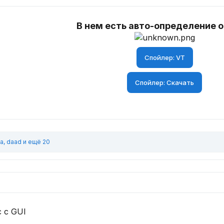
В нем есть авто-определение 
Спойлер:
VT
Спойлер:
Скачать
йа
,
daad
и ещё 20
 с GUI