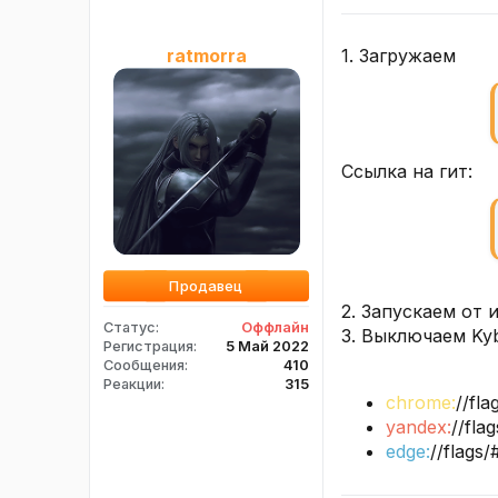
1. Загружаем
ratmorra
ㅤㅤㅤㅤㅤㅤㅤㅤㅤㅤㅤㅤㅤㅤㅤㅤㅤㅤㅤㅤㅤㅤㅤㅤㅤㅤㅤㅤㅤㅤㅤㅤㅤㅤㅤㅤㅤㅤㅤㅤㅤㅤㅤСсылка на гит:
Продавец
2. Запускаем от 
Статус
Оффлайн
3. Выключаем Kyb
Регистрация
5 Май 2022
Сообщения
410
Реакции
315
chrome:
//fl
yandex:
//fla
edge:
//flags