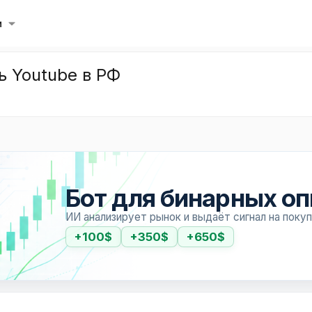
и
ь Youtube в РФ
Бот для бинарных о
ИИ анализирует рынок и выдаёт сигнал на поку
+100$
+350$
+650$