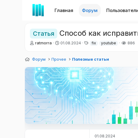
Главная
Форум
Пользовател
Способ как исправит
Статья
А
Д
Т
ratmorra
01.08.2024
886
fix
youtube
в
а
е
т
т
г
Форум
о
Прочее
а
Полезные статьи
и
р
н
т
а
е
ч
м
а
ы
л
а
01.08.2024