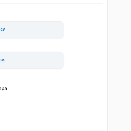
ься
ься
ера