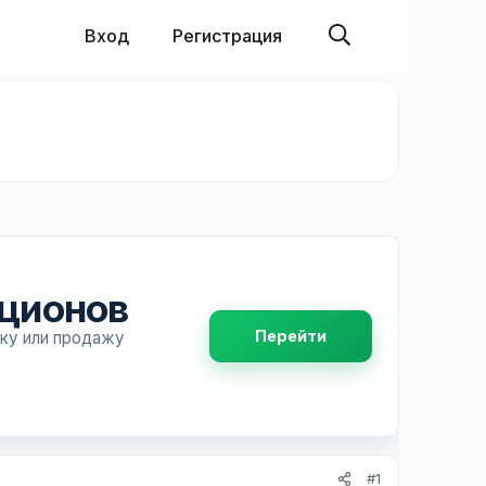
Вход
Регистрация
пционов
Перейти
пку или продажу
#1