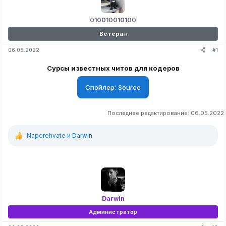
010010010100
Ветеран
#1
06.05.2022
Сурсы известных читов для кодеров
Спойлер:
Source
Последнее редактирование:
06.05.2022
Naperehvate
и
Darwin
Р
е
а
к
ц
и
и
:
Darwin
Администратор