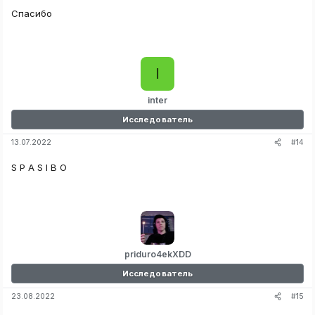
Спасибо
I
inter
Исследователь
#14
13.07.2022
S P A S I B O
priduro4ekXDD
Исследователь
#15
23.08.2022