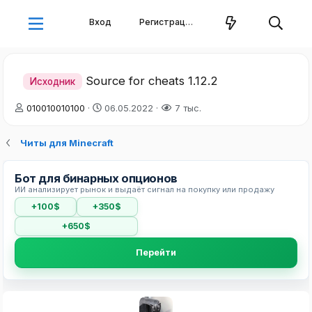
Вход
Регистрация
Source for cheats 1.12.2
Исходник
А
Д
010010010100
06.05.2022
7 тыс.
в
а
т
т
Читы для Minecraft
о
а
р
н
т
а
Бот для бинарных опционов
е
ч
ИИ анализирует рынок и выдаёт сигнал на покупку или продажу
м
а
+100$
+350$
ы
л
а
+650$
Перейти