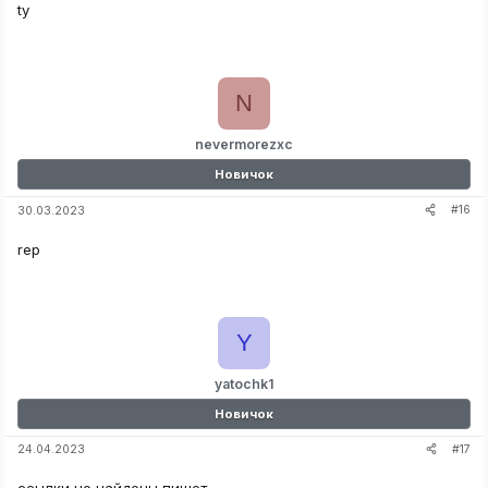
ty
N
nevermorezxc
Новичок
#16
30.03.2023
rep
Y
yatochk1
Новичок
#17
24.04.2023
ссылки не найдены пишет