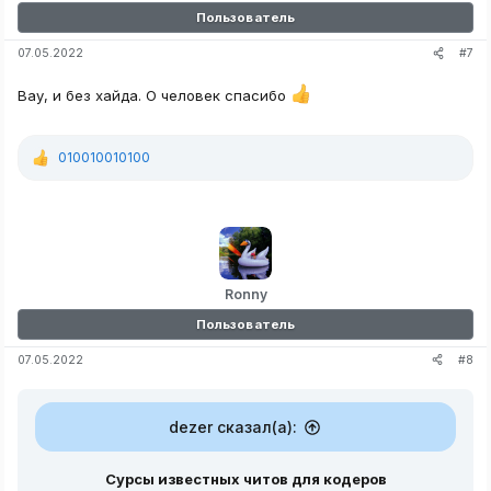
Пользователь
#7
07.05.2022
Вау, и без хайда. О человек спасибо
010010010100
Р
е
а
к
ц
и
и
:
Ronny
Пользователь
#8
07.05.2022
dezer сказал(а):
Сурсы известных читов для кодеров