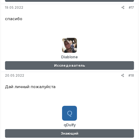
#17
19.05.2022
спасибо
Diablone
Исследователь
#18
20.05.2022
Дай личный пожалуйста
Q
qDulfy
Знающий