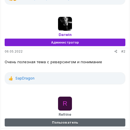
Р
е
а
к
ц
и
и
:
Darwin
Администратор
#2
06.05.2022
Очень полезная тема с реверсингом и понимание
SapDragon
Р
е
а
к
ц
R
и
и
:
Refrine
Пользователь