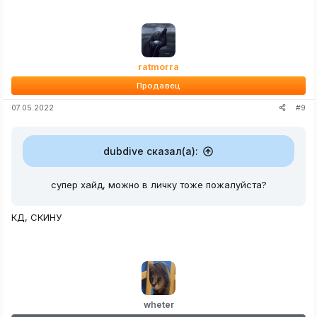
а
к
ц
и
и
:
ratmorra
Продавец
#9
07.05.2022
dubdive сказал(а):
супер хайд, можно в личку тоже пожалуйста?
КД, СКИНУ
wheter