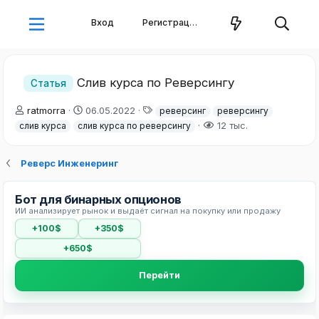
Вход
Регистрация
Слив курса по Реверсингу
Статья
А
Д
Т
ratmorra
06.05.2022
реверсинг
реверсингу
в
а
е
12 тыс.
слив курса
слив курса по реверсингу
т
т
г
о
а
и
р
н
Реверс Инженеринг
т
а
е
ч
Бот для бинарных опционов
м
а
ИИ анализирует рынок и выдаёт сигнал на покупку или продажу
ы
л
а
+100$
+350$
+650$
Перейти