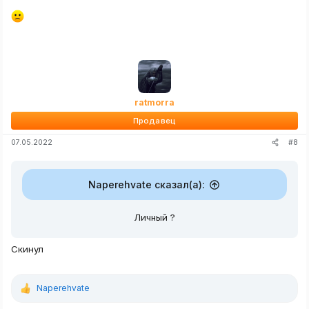
ratmorra
Продавец
#8
07.05.2022
Naperehvate сказал(а):
Личный ?
Скинул
Naperehvate
Р
е