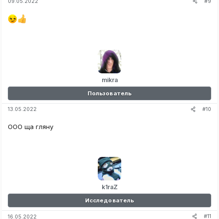
#9
09.05.2022
mikra
Пользователь
#10
13.05.2022
ООО ща гляну
k1raZ
Исследователь
#11
16.05.2022