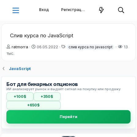
Вход
Регистрация
Слив курса по JavaScript
А
Д
Т
ratmorra
06.05.2022
13
слив курса по javascript
в
а
е
тыс.
т
т
г
о
а
и
JavaScript
р
н
т
а
е
ч
Бот для бинарных опционов
м
а
ИИ анализирует рынок и выдаёт сигнал на покупку или продажу
ы
л
а
+100$
+350$
+650$
Перейти