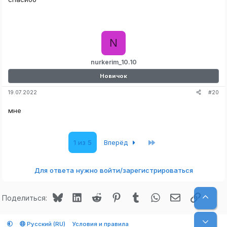
N
nurkerim_10.10
Новичок
#20
19.07.2022
мне
Последняя
1 из 5
Вперёд
Для ответа нужно войти/зарегистрироваться
Bluesky
LinkedIn
Reddit
Pinterest
Tumblr
WhatsApp
Электронная
Ссылк
Верх
Поделиться:
Низ
Русский (RU)
Условия и правила