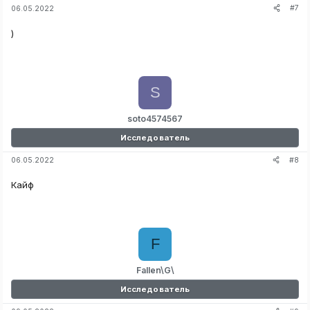
#7
06.05.2022
)
S
soto4574567
Исследователь
#8
06.05.2022
Кайф
F
Fallen\G\
Исследователь