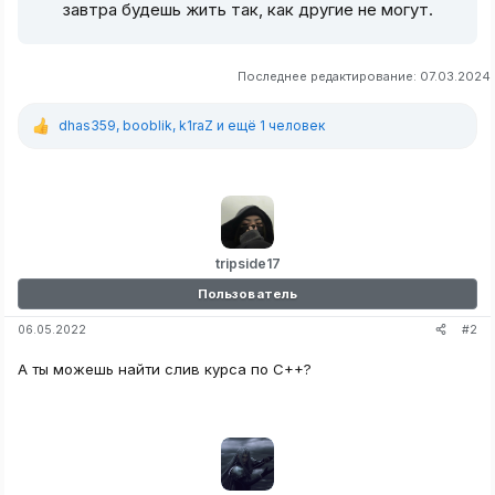
завтра будешь жить так, как другие не могут.
Последнее редактирование:
07.03.2024
dhas359
,
booblik
,
k1raZ
и ещё 1 человек
Р
е
а
к
ц
и
и
:
tripside17
Пользователь
#2
06.05.2022
А ты можешь найти слив курса по C++?