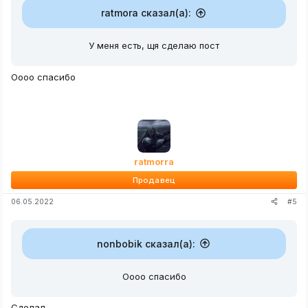
ratmora сказал(а):
У меня есть, щя сделаю пост
Оооо спасибо
ratmorra
Продавец
#5
06.05.2022
nonbobik сказал(а):
Оооо спасибо
Сделал