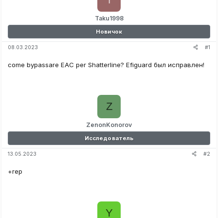
Taku1998
Новичок
#1
08.03.2023
come bypassare EAC per Shatterline? Efiguard был исправлен!
Z
ZenonKonorov
Исследователь
#2
13.05.2023
+rep
Y