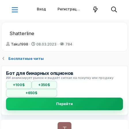
Вход
Регистрация
Shatterline
А
Д
Taku1998
08.03.2023
784
в
а
т
т
Бесплатные читы
о
а
р
н
т
а
Бот для бинарных опционов
е
ч
ИИ анализирует рынок и выдаёт сигнал на покупку или продажу
м
а
+100$
+350$
ы
л
а
+650$
Перейти
T