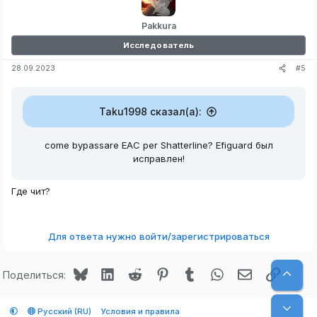
Pakkura
Исследователь
#5
28.09.2023
Taku1998 сказал(а):
come bypassare EAC per Shatterline? Efiguard был
исправлен!
Где чит?
Для ответа нужно войти/зарегистрироваться
Bluesky
LinkedIn
Reddit
Pinterest
Tumblr
WhatsApp
Электронная
Ссылк
Верх
Поделиться:
Низ
Русский (RU)
Условия и правила