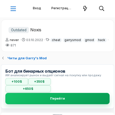
Вход
Регистрация
Noxis
Outdated
А
Д
Т
never
03.10.2022
cheat
garrysmod
gmod
hack
в
а
е
871
т
т
г
о
а
и
Читы для Garry's Mod
р
н
т
а
е
ч
Бот для бинарных опционов
м
а
ИИ анализирует рынок и выдаёт сигнал на покупку или продажу
ы
л
а
+100$
+350$
+650$
Перейти