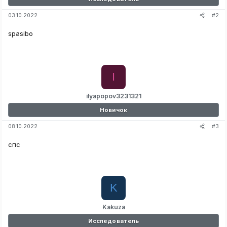
#2
03.10.2022
spasibo
I
ilyapopov3231321
Новичок
#3
08.10.2022
спс
K
Kakuza
Исследователь