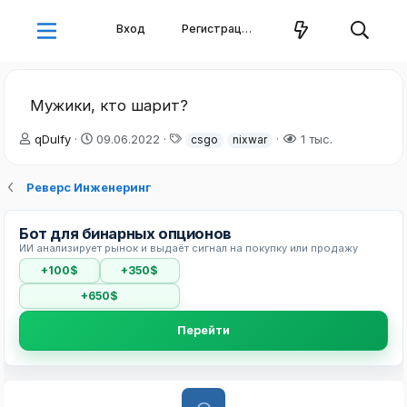
Вход
Регистрация
Мужики, кто шарит?
А
Д
Т
qDulfy
09.06.2022
1 тыс.
csgo
nixwar
в
а
е
т
т
г
Реверс Инженеринг
о
а
и
р
н
т
а
Бот для бинарных опционов
е
ч
ИИ анализирует рынок и выдаёт сигнал на покупку или продажу
м
а
ы
л
+100$
+350$
а
+650$
Перейти