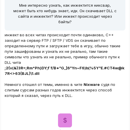
Мне интересно узнать, как инжектится никсвар,
может быть кто нибудь знает, идк. Он скачивает DLL с
сайта и инжектит? Или инжект происходит через
байты?
инжект во всех читах происходит почти одинаково, C++
заходит на сервер FTP / SFTP / VDS он скачивает по
определенному пути и загружает тебе в игру, обычно такие
пути зашифрованы и узнать их не реально, там такие
символы что узнать их не реально, пример обычного пути к
DLL чита
;2(v(&)3R=;Rm*Ph)DY;f`f/B*^G_]6^Yn~F6)b(%5Y^E.#CT4w@k
7R<>63(BJL)\1.dll
Немного отошел от темы, именно в чите
Nixware
судя по
слитым сурсам разных годов инжектится через способ
который я сказал, через путь к DLL.
$