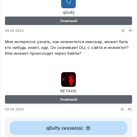
Q
qDulfy
Знающий
#1
09.06.2022
Мне интересно узнать, как инжектится никсвар, может быть
кто нибудь знает, идк. Он скачивает DLL с сайта и инжектит?
Или инжект происходит через байты?
RETAXIC
Знающий
#2
09.06.2022
qDulfy сказал(а):