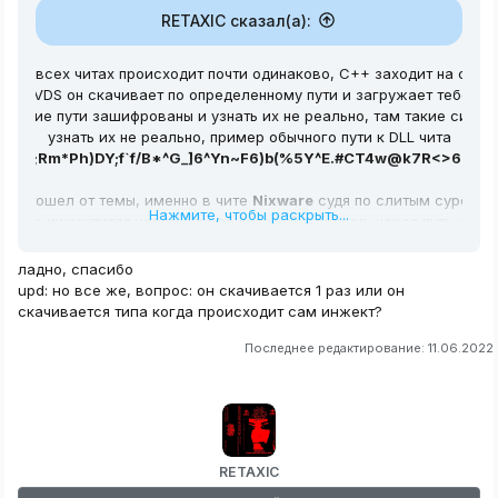
RETAXIC сказал(а):
т во всех читах происходит почти одинаково, C++ заходит на серв
FTP / VDS он скачивает по определенному пути и загружает тебе в и
о такие пути зашифрованы и узнать их не реально, там такие симво
узнать их не реально, пример обычного пути к DLL чита
&)3R=;Rm*Ph)DY;f`f/B*^G_]6^Yn~F6)b(%5Y^E.#CT4w@k7R<>63(BJL)
го отошел от темы, именно в чите
Nixware
судя по слитым сурсам 
Нажмите, чтобы раскрыть...
годов инжектится через способ который я сказал, через путь к DLL.
ладно, спасибо
upd: но все же, вопрос: он скачивается 1 раз или он
скачивается типа когда происходит сам инжект?
Последнее редактирование:
11.06.2022
RETAXIC