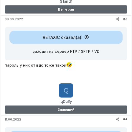
$1and1
Ветеран
#3
09.06.2022
RETAXIC сказал(а):
заходит на сервер FTP / SFTP / VD
пароль у них от вдс тоже такой
Q
qDulfy
Знающий
#4
11.06.2022