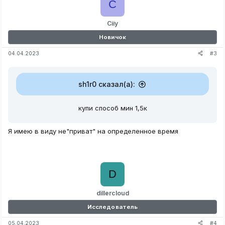
C
Ciiy
Новичок
#3
04.04.2023
sh1r0 сказал(а):
купи способ мин 1,5к
Я имею в виду не"приват" на определенное время
D
dillercloud
Исследователь
#4
05.04.2023