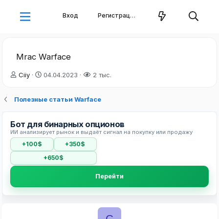
Вход
Регистрация
Mrac Warface
А
Д
Ciiy
04.04.2023
2 тыс.
в
а
т
т
Полезные статьи Warface
о
а
р
н
т
а
Бот для бинарных опционов
е
ч
ИИ анализирует рынок и выдаёт сигнал на покупку или продажу
м
а
+100$
+350$
ы
л
а
+650$
Перейти
C