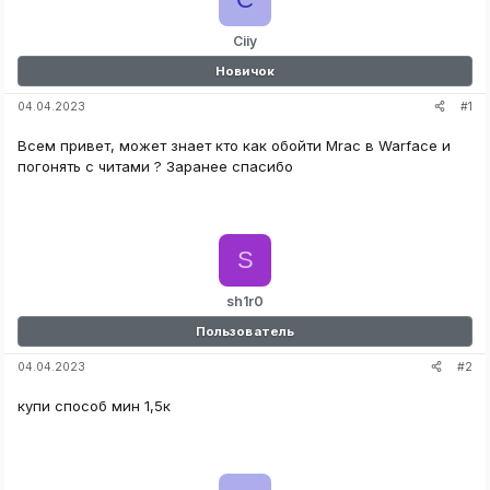
Ciiy
Новичок
#1
04.04.2023
Всем привет, может знает кто как обойти Mrac в Warface и
погонять с читами ? Заранее спасибо
S
sh1r0
Пользователь
#2
04.04.2023
купи способ мин 1,5к