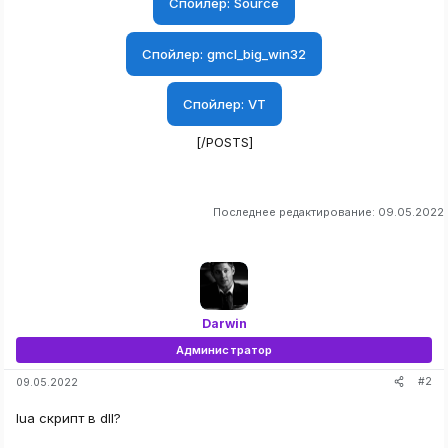
Спойлер:
Source
Спойлер:
gmcl_big_win32
Спойлер:
VT
[/POSTS]
Последнее редактирование:
09.05.2022
Darwin
Администратор
#2
09.05.2022
lua скрипт в dll?