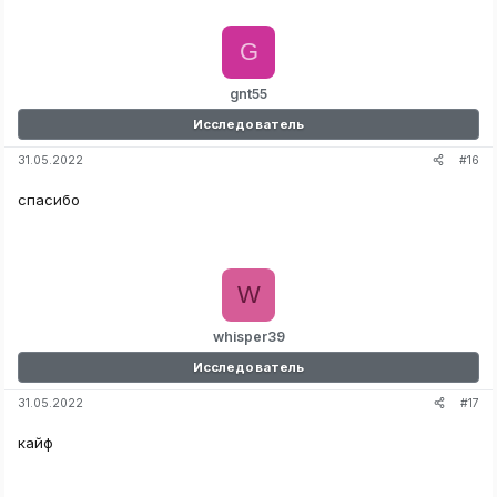
G
gnt55
Исследователь
#16
31.05.2022
спасибо
W
whisper39
Исследователь
#17
31.05.2022
кайф