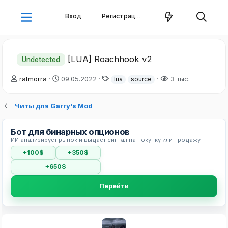
Вход
Регистрация
[LUA] Roachhook v2
Undetected
А
Д
Т
ratmorra
09.05.2022
3 тыс.
lua
source
в
а
е
т
т
г
Читы для Garry's Mod
о
а
и
р
н
т
а
Бот для бинарных опционов
е
ч
ИИ анализирует рынок и выдаёт сигнал на покупку или продажу
м
а
ы
л
+100$
+350$
а
+650$
Перейти