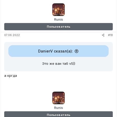
Runis
Пользователь
#18
07.06.2022
DanierV сказал(а):
Это же ван таб v5))
а кргда
Runis
Пользователь