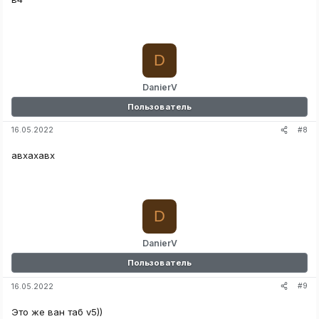
D
DanierV
Пользователь
#8
16.05.2022
авхахавх
D
DanierV
Пользователь
#9
16.05.2022
Это же ван таб v5))