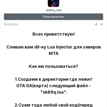
sk89q_mta
Пользователь
#1
10.03.2024
Всех приветствую!
Сливаю вам dll-ку Lua Injector для северов
MTA
Как ею пользоваться?
1.Создаем в директории где лежит
GTA:SA(карта) следующий файл -
"sk89q.lua".
2.Суем туда любой свой код(перед