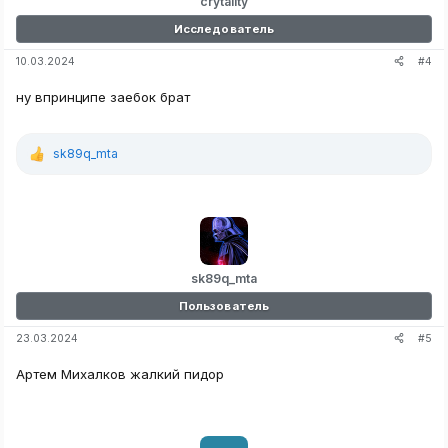
crytality
Исследователь
#4
10.03.2024
ну впринципе заебок брат
sk89q_mta
Р
е
а
к
ц
и
и
:
sk89q_mta
Пользователь
#5
23.03.2024
Артем Михалков жалкий пидор