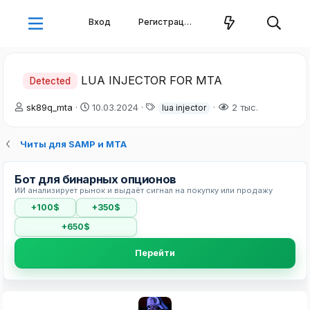
Вход
Регистрация
LUA INJECTOR FOR MTA
Detected
А
Д
Т
sk89q_mta
10.03.2024
2 тыс.
lua injector
в
а
е
т
т
г
Читы для SAMP и MTA
о
а
и
р
н
т
а
Бот для бинарных опционов
е
ч
ИИ анализирует рынок и выдаёт сигнал на покупку или продажу
м
а
ы
л
+100$
+350$
а
+650$
Перейти