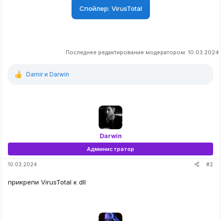
Спойлер:
VirusTotal
Последнее редактирование модератором:
10.03.2024
Damir
и
Darwin
Р
е
а
к
ц
и
и
:
Darwin
Администратор
#2
10.03.2024
прикрепи VirusTotal к dll