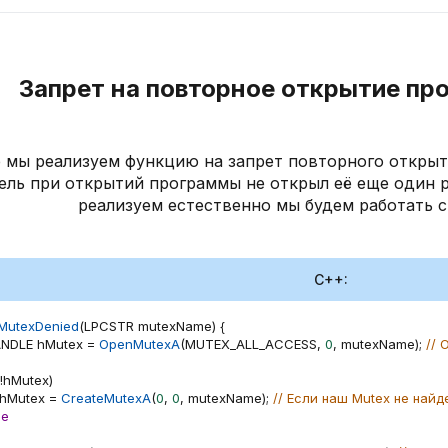
Запрет на повторное открытие пр
е мы реализуем функцию на запрет повторного открыт
ель при открытий программы не открыл её еще один р
реализуем естественно мы будем работать с 
C++:
MutexDenied
(
LPCSTR mutexName
)
{
ANDLE hMutex 
=
OpenMutexA
(
MUTEX_ALL_ACCESS
,
0
,
 mutexName
)
;
// 
!
hMutex
)
  hMutex 
=
CreateMutexA
(
0
,
0
,
 mutexName
)
;
// Если наш Mutex не най
se