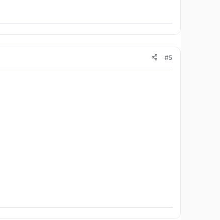
;
// Программа уже запущена выводим MSBOX
#5
ашему Mutex
ться, к нему выведится MSBOX с текстом Programm
 статья, пользуйтесь фишкой!​