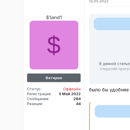
12.05.2022
и
и
:
$1and1
$
В данной стать
открытий прогр
Ветеран
было бы удобнее
Статус
Оффлайн
Регистрация
5 Май 2022
Сообщения
284
Реакции
44
void
MutexDen
    HANDLE hM
if
(
!
hMutex
)
        hMutex 
=