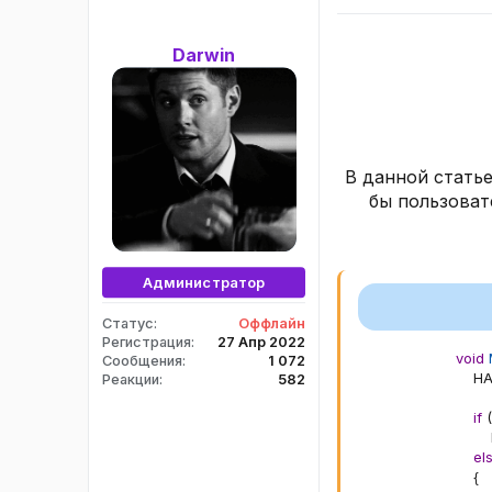
Darwin
В данной стать
бы пользоват
Администратор
Статус
Оффлайн
Регистрация
27 Апр 2022
void
Сообщения
1 072
    H
Реакции
582
if
(
      
el
{