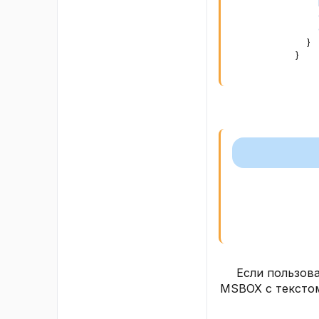
}
}
Если пользова
MSBOX с текстом