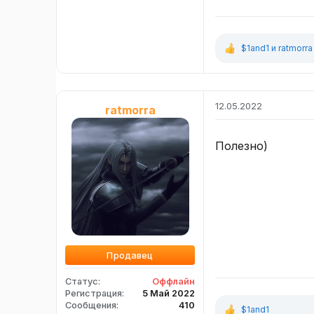
$1and1
и
ratmorra
Р
е
а
к
ц
12.05.2022
ratmorra
и
и
:
Полезно)
Продавец
Статус
Оффлайн
Регистрация
5 Май 2022
Сообщения
410
$1and1
Р