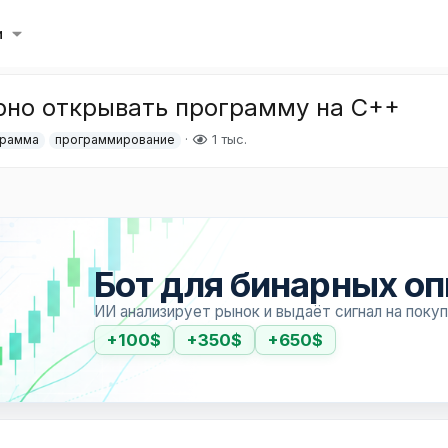
и
рно открывать программу на C++
1 тыс.
грамма
программирование
Бот для бинарных о
ИИ анализирует рынок и выдаёт сигнал на поку
+100$
+350$
+650$