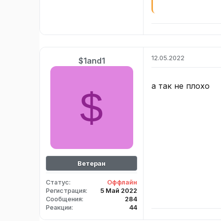
else
{
Message
CloseHan
exit
(
-
1
)
;
/
}
12.05.2022
}
$1and1
а так не плохо
$
Ветеран
Статус
Оффлайн
Регистрация
5 Май 2022
Сообщения
284
Если пользовател
Реакции
44