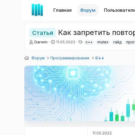
Главная
Форум
Пользовател
Как запретить повто
Статья
А
Д
Т
Darwin
11.05.2022
c++
mutex
гайд
про
в
а
е
т
т
г
Форум
о
Программирование
а
и
С++
р
н
т
а
е
ч
м
а
ы
л
а
11.05.2022