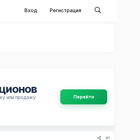
Вход
Регистрация
пционов
Перейти
пку или продажу
#1