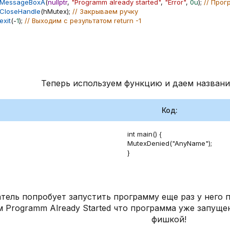
MessageBoxA
(
nullptr
,
"Programm already started"
,
"Error"
,
0u
)
;
// Про
CloseHandle
(
hMutex
)
;
// Закрываем ручку
exit
(
-
1
)
;
// Выходим с результатом return -1
Теперь используем функцию и даем назван
Код:
int main() {

MutexDenied("AnyName");

}
тель попробует запустить программу еще раз у него 
 Programm Already Started что программа уже запущена
фишкой!​