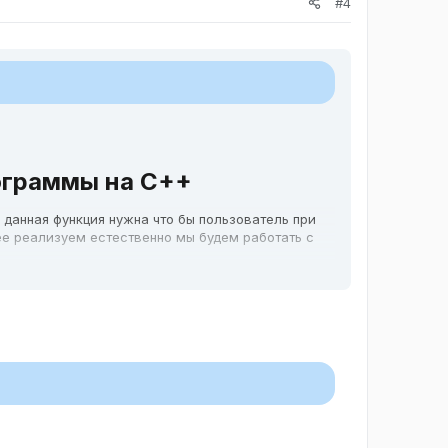
#4
ограммы на C++​
 данная функция нужна что бы пользователь при
ее реализуем естественно мы будем работать с
м Mutex
ем