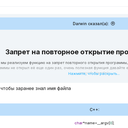
Darwin сказал(а):
Запрет на повторное открытие пр
е мы реализуем функцию на запрет повторного открытия программы,
аммы не открыл её еще один раз, очень полезная функция давайте 
ручкой (Handle)
Нажмите, чтобы раскрыть...
 чтобы заранее знал имя файла
C++:
ied
(
LPCSTR mutexName
)
{
C++:
utex 
=
OpenMutexA
(
MUTEX_ALL_ACCESS
,
0
,
 mutexName
)
;
// Открывае
char
*
name
=
__argv
[
0
]
;
CreateMutexA
(
0
,
0
,
 mutexName
)
;
// Если наш Mutex не найден созда