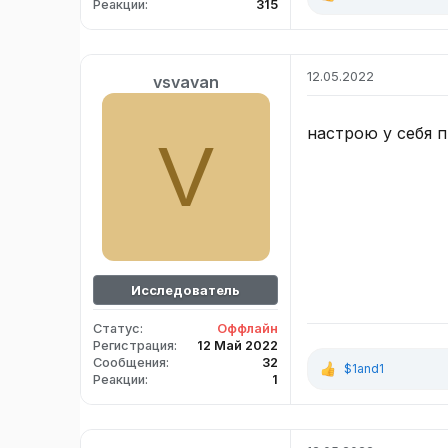
Реакции
315
е
а
к
ц
12.05.2022
vsvavan
и
и
:
настрою у себя 
V
Исследователь
Статус
Оффлайн
Регистрация
12 Май 2022
Сообщения
32
$1and1
Р
Реакции
1
е
а
к
ц