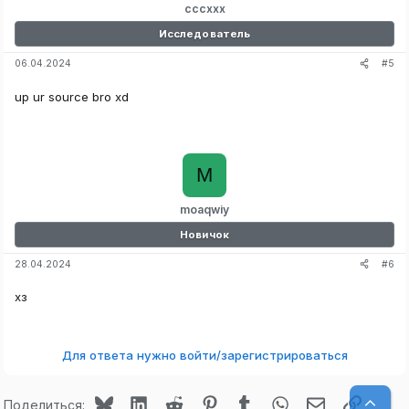
cccxxx
Исследователь
#5
06.04.2024
up ur source bro xd
M
moaqwiy
Новичок
#6
28.04.2024
хз
Для ответа нужно войти/зарегистрироваться
Bluesky
LinkedIn
Reddit
Pinterest
Tumblr
WhatsApp
Электронная
Ссылк
Верх
Поделиться: