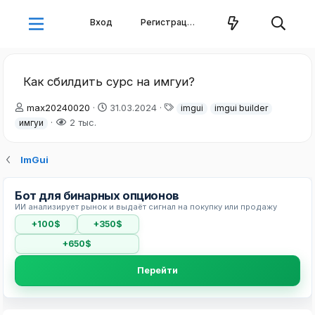
Вход
Регистрация
Как сбилдить сурс на имгуи?
А
Д
Т
max20240020
31.03.2024
imgui
imgui builder
в
а
е
2 тыс.
имгуи
т
т
г
о
а
и
р
н
ImGui
т
а
е
ч
Бот для бинарных опционов
м
а
ИИ анализирует рынок и выдаёт сигнал на покупку или продажу
ы
л
а
+100$
+350$
+650$
Перейти