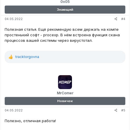
0x05
Знающий
#4
04.05.2022
Полезная статья. Ещё рекомендую всем держать на компе
простенький софт - procexp. В нём встроена функция скана
процессов вашей системы через вирустотал.
tracktorgovna
Р
е
а
к
ц
и
и
:
MrComer
Новичок
#5
04.05.2022
Полезно, отличная работа!