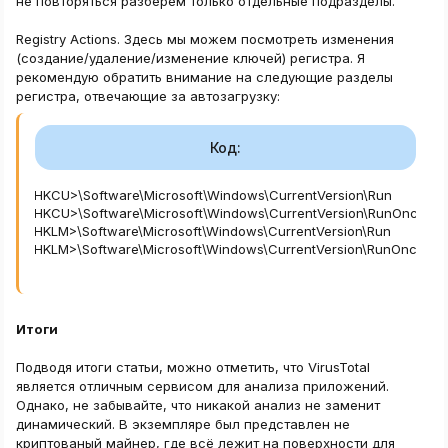
не повторяться разберем только отдельные подразделы.
Registry Actions. Здесь мы можем посмотреть изменения
(создание/удаление/изменение ключей) регистра. Я
рекомендую обратить внимание на следующие разделы
регистра, отвечающие за автозагрузку:
Код:
<HKCU>\Software\Microsoft\Windows\CurrentVersion\Run

<HKCU>\Software\Microsoft\Windows\CurrentVersion\RunOnce

<HKLM>\Software\Microsoft\Windows\CurrentVersion\Run

<HKLM>\Software\Microsoft\Windows\CurrentVersion\RunOnce
Итоги
Подводя итоги статьи, можно отметить, что VirusTotal
является отличным сервисом для анализа приложений.
Однако, не забывайте, что никакой анализ не заменит
динамический. В экземпляре был представлен не
криптованый майнер, где всё лежит на поверхности для