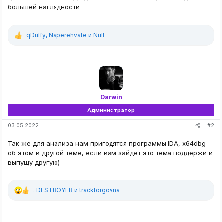
большей наглядности
qDulfy
,
Naperehvate
и
Null
Р
е
а
к
ц
и
и
:
Darwin
Администратор
#2
03.05.2022
Так же для анализа нам пригодятся программы IDA, x64dbg
об этом в другой теме, если вам зайдет это тема поддержи и
выпущу другую)
. DESTROYER
и
tracktorgovna
Р
е
а
к