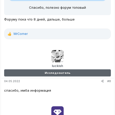
Спасибо, полезно форум топовый
Форуму пока что 8 дней, дальше, больше
MrComer
Р
е
а
к
ц
и
и
:
luckish
Исследователь
#8
04.05.2022
спасибо, имба информация