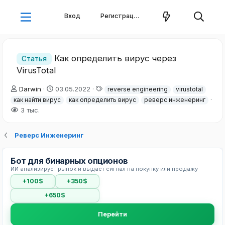
Вход
Регистрация
Как определить вирус через
Статья
VirusTotal
А
Д
Т
Darwin
03.05.2022
reverse engineering
virustotal
в
а
е
как найти вирус
как определить вирус
реверс инженеринг
т
т
г
3 тыс.
о
а
и
р
н
т
а
Реверс Инженеринг
е
ч
м
а
Бот для бинарных опционов
ы
л
ИИ анализирует рынок и выдаёт сигнал на покупку или продажу
а
+100$
+350$
+650$
Перейти