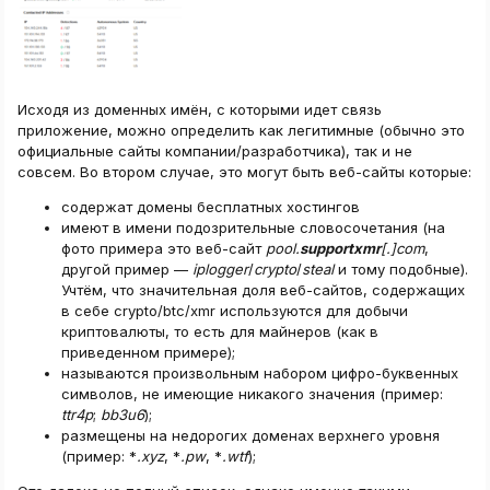
Исходя из доменных имён, с которыми идет связь
приложение, можно определить как легитимные (обычно это
официальные сайты компании/разработчика), так и не
совсем. Во втором случае, это могут быть веб-сайты которые:
содержат домены бесплатных хостингов
имеют в имени подозрительные словосочетания (на
фото примера это веб-сайт
pool.
supportxmr
[.]com
,
другой пример —
iplogger
/
crypto
/
steal
и тому подобные).
Учтём, что значительная доля веб-сайтов, содержащих
в себе crypto/btc/xmr используются для добычи
криптовалюты, то есть для майнеров (как в
приведенном примере);
называются произвольным набором цифро-буквенных
символов, не имеющие никакого значения (пример:
ttr4p
;
bb3u6
);
размещены на недорогих доменах верхнего уровня
(пример: *
.xyz
, *
.pw
, *
.wtf
);