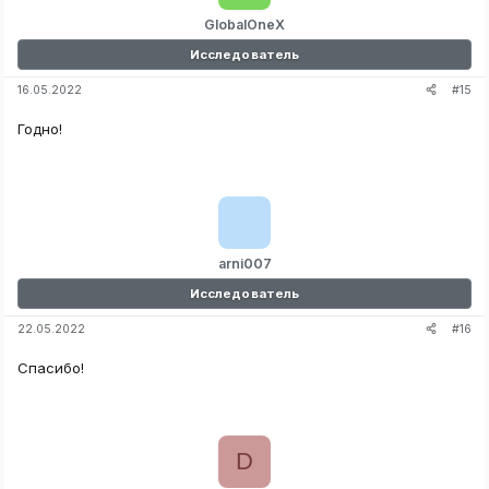
GlobalOneX
Исследователь
#15
16.05.2022
Годно!
arni007
Исследователь
#16
22.05.2022
Спасибо!
D