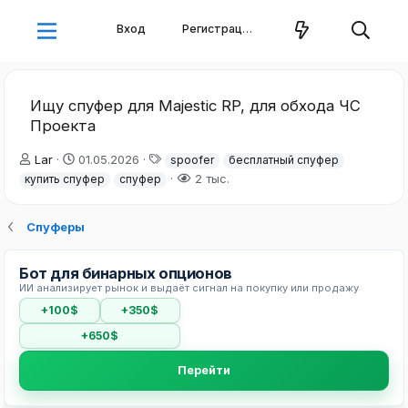
Вход
Регистрация
Ищу спуфер для Majestic RP, для обхода ЧС
Проекта
А
Д
Т
Lar
01.05.2026
spoofer
бесплатный спуфер
в
а
е
2 тыс.
купить спуфер
спуфер
т
т
г
о
а
и
р
н
Спуферы
т
а
е
ч
Бот для бинарных опционов
м
а
ИИ анализирует рынок и выдаёт сигнал на покупку или продажу
ы
л
а
+100$
+350$
+650$
Перейти