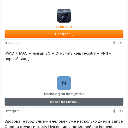
ratmorra
Продавец
#3
11.06.2026
HWID + MAC + новый SC + Очистить кэш registry + VPN -
первый вход
N
Narkolog na dom_mrSa
Исследователь
#4
Четверг в 12:10
Здорова, народ Близкий человек уже несколько дней в запое
Соседи стучат в стену Нужен врач прямо сейчас Короче,