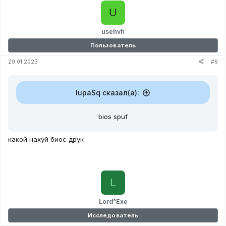
U
usehvh
Пользователь
#6
29.01.2023
lupaSq сказал(а):
bios spuf
какой нахуй биос друк
L
Lord^Exe
Исследователь