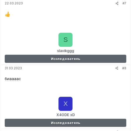
#7
22.03.2023
S
slavikggg
Исследователь
#8
31.03.2023
биаааас
X
X4ODE xD
Исследователь