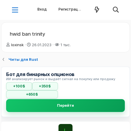
Вход
Регистрация
hwid ban trinity
А
Д
loxinsk
26.01.2023
1 тыс.
в
а
т
т
Читы для Rust
о
а
р
н
т
а
Бот для бинарных опционов
е
ч
ИИ анализирует рынок и выдаёт сигнал на покупку или продажу
м
а
+100$
+350$
ы
л
а
+650$
Перейти
L