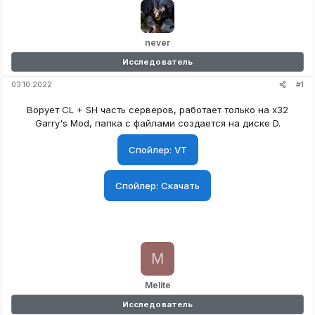
never
Исследователь
#1
03.10.2022
Ворует CL + SH часть серверов, работает только на x32
Garry's Mod, папка с файлами создается на диске D.
Спойлер:
VT
Спойлер:
Скачать
M
Melite
Исследователь