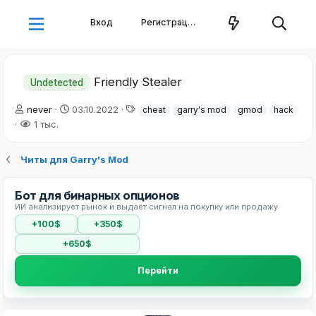
Вход
Регистрация
Friendly Stealer
Undetected
А
Д
Т
never
03.10.2022
cheat
garry's mod
gmod
hack
в
а
е
1 тыс.
т
т
г
о
а
и
Читы для Garry's Mod
р
н
т
а
е
ч
Бот для бинарных опционов
м
а
ИИ анализирует рынок и выдаёт сигнал на покупку или продажу
ы
л
а
+100$
+350$
+650$
Перейти