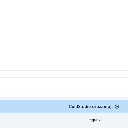
ColdStudio сказал(а):
Imgui :/