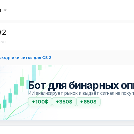
и
#2
тыс.
сходники читов для CS 2
Бот для бинарных о
ИИ анализирует рынок и выдаёт сигнал на поку
+100$
+350$
+650$