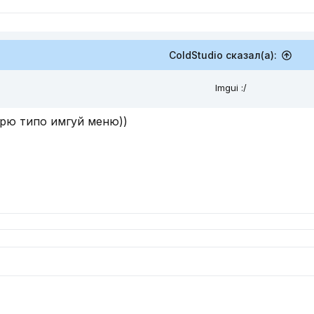
ColdStudio сказал(а):
Imgui :/
орю типо имгуй меню))