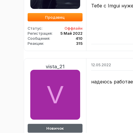
Тебе с Imgui нуж
Продавец
Статус
Оффлайн
Регистрация
5 Май 2022
Сообщения
410
Реакции
315
12.05.2022
vista_21
надеюсь работае
V
Новичок