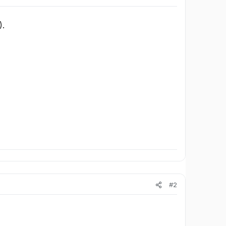
).
#2