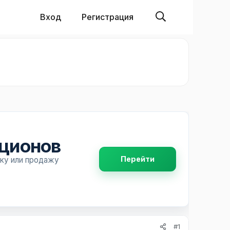
Вход
Регистрация
пционов
Перейти
пку или продажу
#1