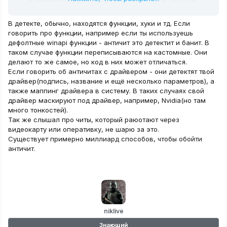
в детект(забанило 10 юзеров из 20), есть какие то
конкретные действия, или от ситуации зависит, он что
то меняет в драйвере? Или все таки есть какой то
В детекте, обычно, находятся функции, хуки и тд. Если
"мануал" По выводу чита из детекта, прошу без
говорить про функции, например если ты используешь
негатива
дефолтные winapi функции - античит это детектит и банит. В
таком случае функции переписываются на кастомные. Они
делают то же самое, но код в них может отличаться.
Если говорить об античитах с драйвером - они детектят твой
драйвер(подпись, название и ещё несколько параметров), а
также маппинг драйвера в систему. В таких случаях свой
драйвер маскируют под драйвер, например, Nvidia(но там
много тонкостей).
Так же слышал про читы, который раюотают через
видеокарту или оперативку, не шарю за это.
Существует примерно миллиард способов, чтобы обойти
античит.
niklive
Знающий