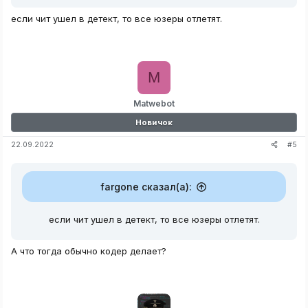
конкретные действия, или от ситуации зависит, он что
то меняет в драйвере? Или все таки есть какой то
если чит ушел в детект, то все юзеры отлетят.
"мануал" По выводу чита из детекта, прошу без
негатива
M
Matwebot
Новичок
#5
22.09.2022
fargone сказал(а):
если чит ушел в детект, то все юзеры отлетят.
А что тогда обычно кодер делает?