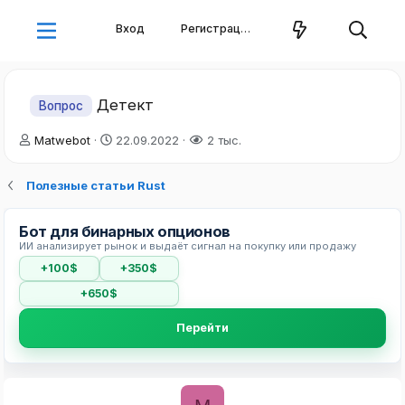
Вход
Регистрация
Детект
Вопрос
А
Д
Matwebot
22.09.2022
2 тыс.
в
а
т
т
Полезные статьи Rust
о
а
р
н
т
а
Бот для бинарных опционов
е
ч
ИИ анализирует рынок и выдаёт сигнал на покупку или продажу
м
а
+100$
+350$
ы
л
а
+650$
Перейти