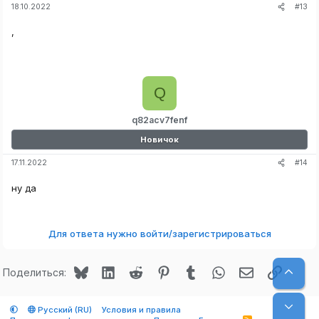
#13
18.10.2022
,
Q
q82acv7fenf
Новичок
#14
17.11.2022
ну да
Для ответа нужно войти/зарегистрироваться
Bluesky
LinkedIn
Reddit
Pinterest
Tumblr
WhatsApp
Электронная
Ссылк
Верх
Поделиться:
Низ
Русский (RU)
Условия и правила