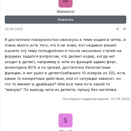
M
Matwebot
Новичок
#1
22.09.2022
Я достаточно поверхностно нахожусь в теме кодинга читов, и
очень много есть того, что я не знаю, вот недавно решил
изучить эту тему поподробнее и после несколько статей на
форумах задался вопросом, что делает кодер, когда чит
уходит в детект, например в чите из функций админ флаг,
антиотдача 80% и no spread, достаточно безопастные
функции, и чит ушёл в детект(забанило 10 юзеров из 20), есть
какие то конкретные действия, или от ситуации зависит, он
что то меняет в драйвере? Или все таки есть какой то
"мануал" По выводу чита из детекта, прошу без негатива
Последнее редактирование:
22.09.2022
$