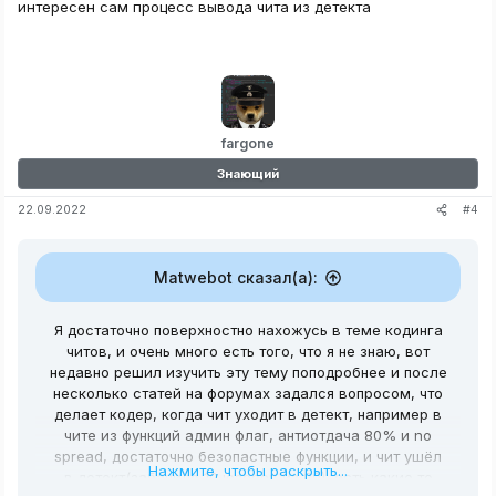
интересен сам процесс вывода чита из детекта
fargone
Знающий
#4
22.09.2022
Matwebot сказал(а):
Я достаточно поверхностно нахожусь в теме кодинга
читов, и очень много есть того, что я не знаю, вот
недавно решил изучить эту тему поподробнее и после
несколько статей на форумах задался вопросом, что
делает кодер, когда чит уходит в детект, например в
чите из функций админ флаг, антиотдача 80% и no
spread, достаточно безопастные функции, и чит ушёл
Нажмите, чтобы раскрыть...
в детект(забанило 10 юзеров из 20), есть какие то