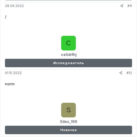
#11
28.09.2022
/
C
ce5drfhj
Исследователь
#12
01.10.2022
norm
S
Silex_199
Новичок