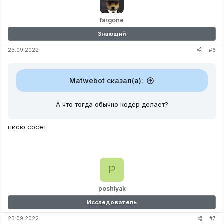
fargone
Знающий
#6
23.09.2022
Matwebot сказал(а):
А что тогда обычно кодер делает?
писю сосет
P
poshlyak
Исследователь
#7
23.09.2022