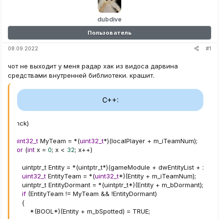
dubdive
Пользователь
#1
08.09.2022
чот не выходит у меня радар хак из видоса дарвина
средствами внутренней библиотеки. крашит.
C++:
radarhck
)
{
uint32_t
 MyTeam 
=
*
(
uint32_t
*
)
(
localPlayer 
+
 m_iTeamNum
)
;
for
(
int
 x 
=
0
;
 x 
<
32
;
 x
++
)
{
            uintptr_t Entity 
=
*
(
uintptr_t
*
)
(
gameModule 
+
 dwEntityList 
+
 x 
*
0
uint32_t
 EntityTeam 
=
*
(
uint32_t
*
)
(
Entity 
+
 m_iTeamNum
)
;
             uintptr_t EntityDormant 
=
*
(
uintptr_t
*
)
(
Entity 
+
 m_bDormant
)
;
if
(
EntityTeam 
!=
 MyTeam 
&&
!
EntityDormant
)
{
*
(
BOOL
*
)
(
Entity 
+
 m_bSpotted
)
=
 TRUE
;