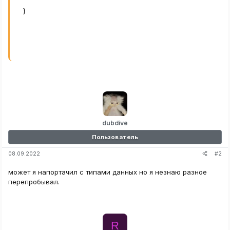
}
}
}
dubdive
Пользователь
#2
08.09.2022
может я напортачил с типами данных но я незнаю разное
перепробывал.
R