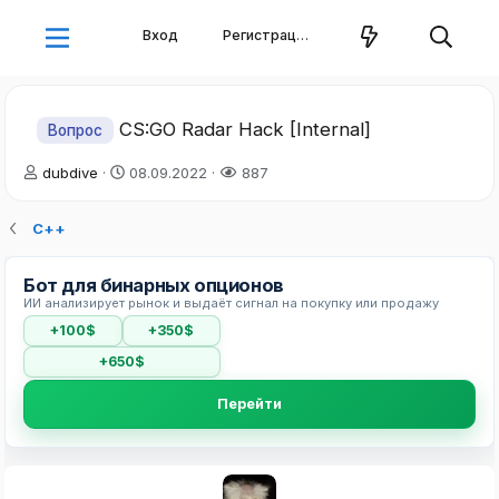
Вход
Регистрация
CS:GO Radar Hack [Internal]
Вопрос
А
Д
dubdive
08.09.2022
887
в
а
т
т
С++
о
а
р
н
т
а
Бот для бинарных опционов
е
ч
ИИ анализирует рынок и выдаёт сигнал на покупку или продажу
м
а
+100$
+350$
ы
л
а
+650$
Перейти