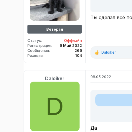
Ты сделал всё п
Ветеран
Статус
Оффлайн
Регистрация
6 Май 2022
Сообщения
265
Daloiker
Р
Реакции
104
е
а
к
ц
08.05.2022
Daloiker
и
и
:
D
Да