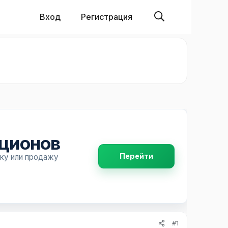
Вход
Регистрация
пционов
Перейти
пку или продажу
#1