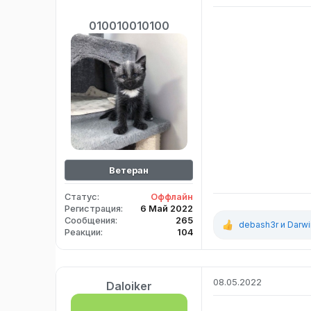
010010010100
Ветеран
Статус
Оффлайн
Регистрация
6 Май 2022
Сообщения
265
debash3r
и
Darwi
Р
Реакции
104
е
а
к
ц
08.05.2022
Daloiker
и
и
: