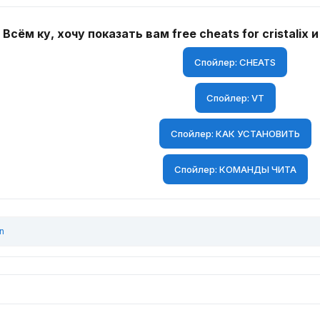
Всём ку, хочу показать вам free cheats for cristalix 
Спойлер:
CHEATS
Спойлер:
VT
Спойлер:
КАК УСТАНОВИТЬ
Спойлер:
КОМАНДЫ ЧИТА
n