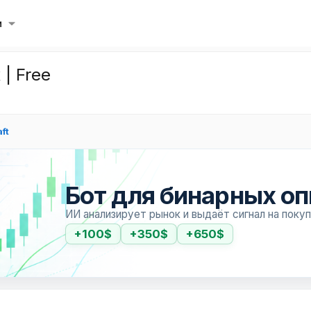
и
 | Free
ft
Бот для бинарных о
ИИ анализирует рынок и выдаёт сигнал на поку
+100$
+350$
+650$