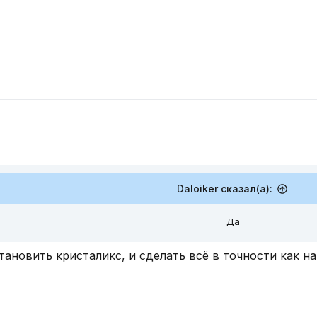
Daloiker сказал(а):
Да
тановить кристаликс, и сделать всё в точности как н