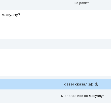
не робит
о мануалу?
dezer сказал(а):
Ты сделал всё по мануалу?