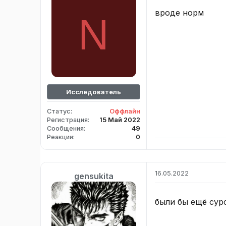
вроде норм
N
Исследователь
Статус
Оффлайн
Регистрация
15 Май 2022
Сообщения
49
Реакции
0
16.05.2022
gensukita
были бы ещё сурсы