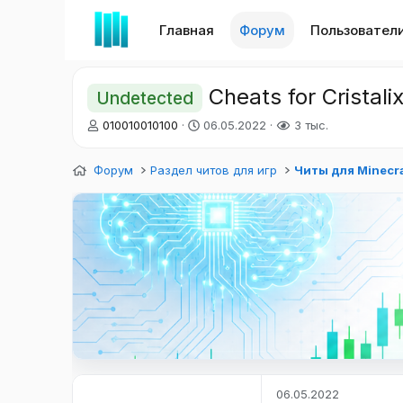
Главная
Форум
Пользовател
Cheats for Cristalix
Undetected
А
Д
010010010100
06.05.2022
3 тыс.
в
а
т
т
Форум
Раздел читов для игр
Читы для Minecra
о
а
р
н
т
а
е
ч
м
а
ы
л
а
06.05.2022