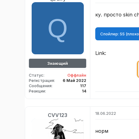
ку. просто skin 
Q
Спойлер:
SS (плох
Link:
Знающий
Статус
Оффлайн
Регистрация
6 Май 2022
Сообщения
117
Реакции
14
18.06.2022
CVV123
норм