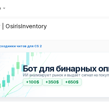
и
| OsirisInventory
сходники читов для CS 2
Бот для бинарных о
ИИ анализирует рынок и выдаёт сигнал на поку
+100$
+350$
+650$