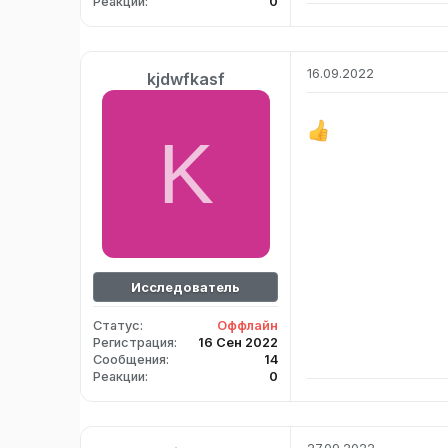
Реакции
0
16.09.2022
kjdwfkasf
K
Исследователь
Статус
Оффлайн
Регистрация
16 Сен 2022
Сообщения
14
Реакции
0