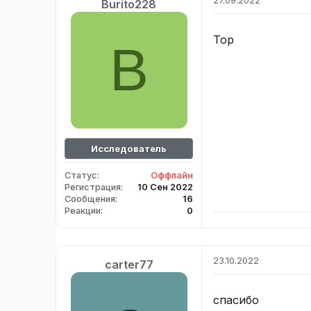
27.09.2022
Burito228
Top
B
Исследователь
Статус
Оффлайн
Регистрация
10 Сен 2022
Сообщения
16
Реакции
0
23.10.2022
carter77
спасибо