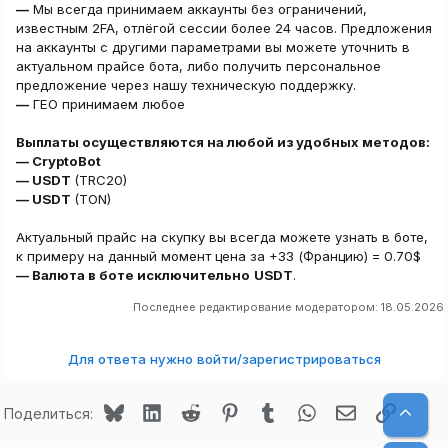
—
Мы всегда принимаем аккаунты без ограничений,
известным 2FA, отлёгой сессии более 24 часов. Предложения
на аккаунты с другими параметрами вы можете уточнить в
актуальном прайсе бота, либо получить персональное
предложение через нашу техническую поддержку.
—
ГЕО принимаем любое
Выплаты осуществляются на любой из удобных методов:
— CryptoBot
— USDT
(TRC20)
— USDT
(TON)
Актуальный прайс на скупку вы всегда можете узнать в боте,
к примеру на данный момент цена за +33 (Францию) = 0.70$
— Валюта в боте исключительно
USDT
.
Последнее редактирование модератором:
18.05.2026
Для ответа нужно войти/зарегистрироваться
Bluesky
LinkedIn
Reddit
Pinterest
Tumblr
WhatsApp
Электронная
Ссылк
Верх
Поделиться: