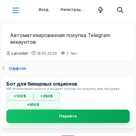
Вход
Регистрация
Автоматизированная покупка Telegram
аккаунтов
А
Д
Lacoster
18.05.2026
2 тыс.
в
а
т
т
Оффтоп
о
а
р
н
т
а
Бот для бинарных опционов
е
ч
ИИ анализирует рынок и выдаёт сигнал на покупку или продажу
м
а
+100$
+350$
ы
л
а
+650$
Перейти