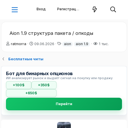
Вход
Регистрация
Aion 1.9 структура пакета / опкоды
А
Д
Т
ratmorra
09.06.2026
1 тыс.
aion
aion 1.9
в
а
е
т
т
г
Бесплатные читы
о
а
и
р
н
т
а
Бот для бинарных опционов
е
ч
ИИ анализирует рынок и выдаёт сигнал на покупку или продажу
м
а
ы
л
+100$
+350$
а
+650$
Перейти