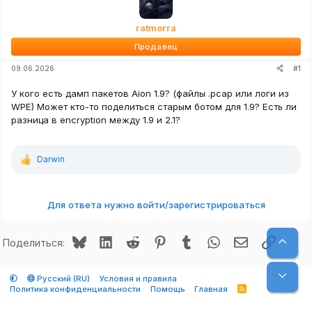
ratmorra
Продавец
#1
09.06.2026
У кого есть дамп пакетов Aion 1.9? (файлы .pcap или логи из
WPE) Может кто-то поделиться старым ботом для 1.9? Есть ли
разница в encryption между 1.9 и 2.1?
Darwin
Р
е
а
к
Для ответа нужно войти/зарегистрироваться
ц
и
и
Bluesky
LinkedIn
Reddit
Pinterest
Tumblr
WhatsApp
Электронная
Ссылк
Верх
:
Поделиться:
Низ
Русский (RU)
Условия и правила
Политика конфиденциальности
Помощь
Главная
R
S
S