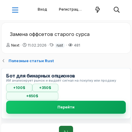
Вход
Регистрация
Замена оффсетов старого сурса
А
Д
Т
Next
11.02.2026
481
rust
в
а
е
т
т
г
Полезные статьи Rust
о
а
и
р
н
т
а
Бот для бинарных опционов
е
ч
ИИ анализирует рынок и выдаёт сигнал на покупку или продажу
м
а
ы
л
+100$
+350$
а
+650$
Перейти