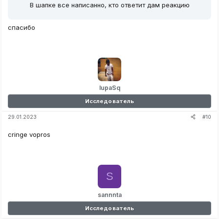
В шапке все написанно, кто ответит дам реакцию
спасибо
lupaSq
Исследователь
#10
29.01.2023
cringe vopros
S
sannnta
Исследователь