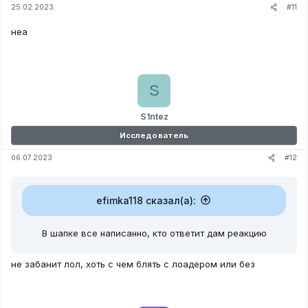
#11
25.02.2023
неа
S
S1ntez
Исследователь
#12
06.07.2023
efimka118 сказал(а):
В шапке все написанно, кто ответит дам реакцию
не забанит лол, хоть с чем блять с лоадером или без