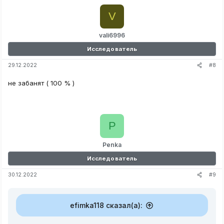
V
vali6996
Исследователь
#8
29.12.2022
не забанят ( 100 % )
P
Penka
Исследователь
#9
30.12.2022
efimka118 сказал(а):