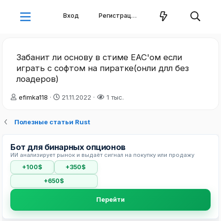
Вход
Регистрация
Забанит ли основу в стиме EAC'ом если
играть с софтом на пиратке(онли длл без
лоадеров)
А
Д
efimka118
21.11.2022
1 тыс.
в
а
т
т
Полезные статьи Rust
о
а
р
н
т
а
Бот для бинарных опционов
е
ч
ИИ анализирует рынок и выдаёт сигнал на покупку или продажу
м
а
+100$
+350$
ы
л
а
+650$
Перейти