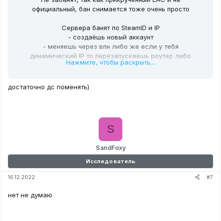
официальный, бан снимается тоже очень просто
Сервера банят по SteamID и IP
- создаёшь новый аккаунт
- меняешь через впн либо же если у тебя
динамический IP то перезапускаешь роутер либо
Нажмите, чтобы раскрыть...
сбрасываешь его через cmd
достаточно дс поменять)
S
SandFoxy
Исследователь
#7
16.12.2022
нет не думаю