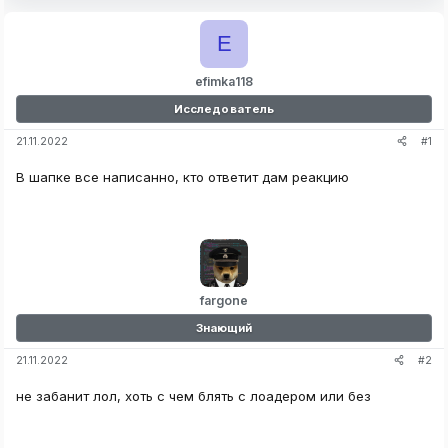
E
efimka118
Исследователь
#1
21.11.2022
В шапке все написанно, кто ответит дам реакцию
fargone
Знающий
#2
21.11.2022
не забанит лол, хоть с чем блять с лоадером или без