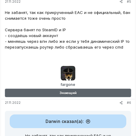
#5
21.11.2022
Не забанят, так как прикрученный EAC и не официальный, бан
снимается тоже очень просто
Сервера банят по SteamID и IP
- создаёшь новый аккаунт
- меняешь через впн либо же если у тебя динамический IP то
перезапускаешь роутер либо сбрасываешь его через cmd
fargone
Знающий
#6
21.11.2022
Darwin сказал(а):
Не забанят, так как прикрученный EAC и не