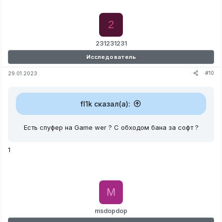
2
231231231
Исследователь
#10
29.01.2023
fl1k сказал(а):
Есть спуфер на Game wer ? C обходом бана за софт ?
1
M
msdopdop