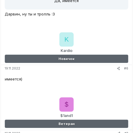
Да, имеется
Дарвин, ну ты и тролль :3
K
Kardio
Новичок
#6
19.11.2022
имеется)
$
$1and1
Ветеран