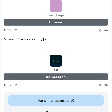
I
ivandroga
Новичок
#4
18.11.2022
Можно Сслылку на спуфер
f1tt
Пользователь
#5
18.11.2022
Darwin сказал(а):