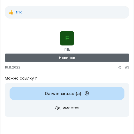
fl1k
Р
е
а
к
ц
F
и
и
:
fl1k
Новичок
#3
18.11.2022
Можно ссылку ?
Darwin сказал(а):
Да, имеется