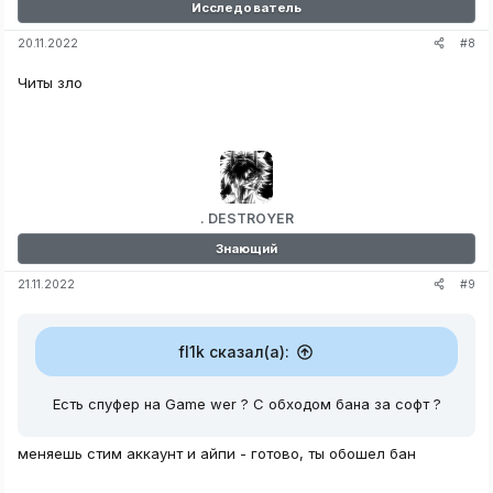
Исследователь
#8
20.11.2022
Читы зло
. DESTROYER
Знающий
#9
21.11.2022
fl1k сказал(а):
Есть спуфер на Game wer ? C обходом бана за софт ?
меняешь стим аккаунт и айпи - готово, ты обошел бан