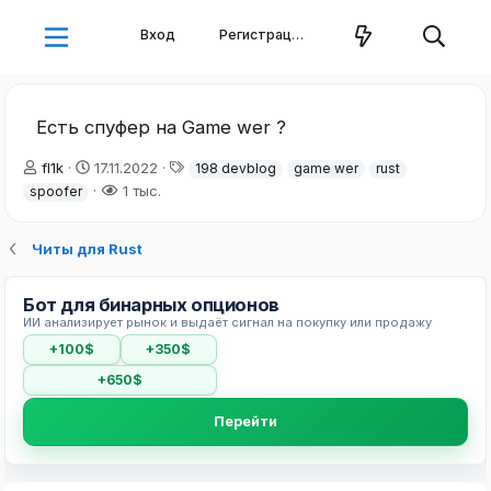
Вход
Регистрация
Есть спуфер на Game wer ?
А
Д
Т
fl1k
17.11.2022
198 devblog
game wer
rust
в
а
е
1 тыс.
spoofer
т
т
г
о
а
и
р
н
Читы для Rust
т
а
е
ч
Бот для бинарных опционов
м
а
ИИ анализирует рынок и выдаёт сигнал на покупку или продажу
ы
л
а
+100$
+350$
+650$
Перейти