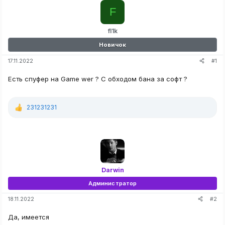
F
fl1k
Новичок
#1
17.11.2022
Есть спуфер на Game wer ? C обходом бана за софт ?
231231231
Р
е
а
к
ц
и
и
:
Darwin
Администратор
#2
18.11.2022
Да, имеется