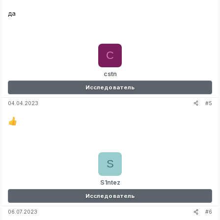
да
C
cstn
Исследователь
#5
04.04.2023
S
S1ntez
Исследователь
#6
06.07.2023