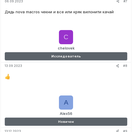
#7
06.09.2023
Дядь nova macros чекни и все или кряк вилонити качай
C
chelovek
Исследователь
#8
13.09.2023
A
Alex56
Новичок
#9
13.12.2023