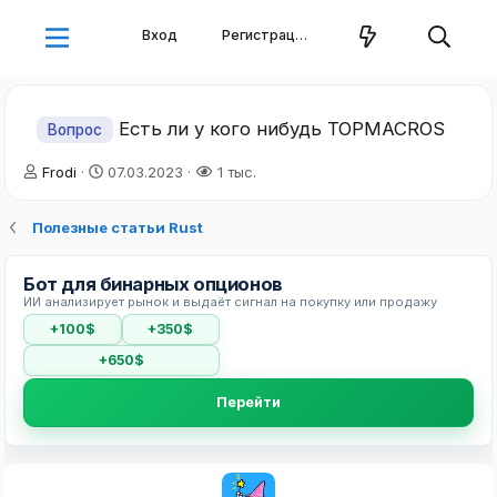
Вход
Регистрация
Есть ли у кого нибудь TOPMACROS
Вопрос
А
Д
Frodi
07.03.2023
1 тыс.
в
а
т
т
Полезные статьи Rust
о
а
р
н
т
а
Бот для бинарных опционов
е
ч
ИИ анализирует рынок и выдаёт сигнал на покупку или продажу
м
а
+100$
+350$
ы
л
а
+650$
Перейти