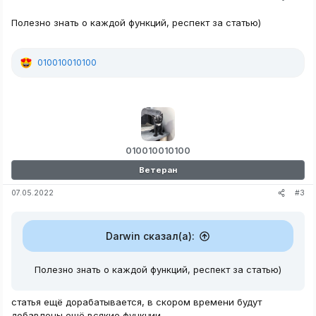
Полезно знать о каждой функций, респект за статью)
010010010100
Р
е
а
к
ц
и
и
:
010010010100
Ветеран
#3
07.05.2022
Darwin сказал(а):
Полезно знать о каждой функций, респект за статью)
статья ещё дорабатывается, в скором времени будут
добавлены ещё всякие функции