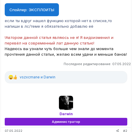
Спойлер:
ЭКСПЛОИТЫ
если ты вдруг нашел функцию которой нет в списке,то
напиши в лс/теме я обязательно добавлю её
!Автором данной статья являюсь не я! Я видоизменил и
перевёл на современный лат данную статью!
Надеюсь вы узнали чуть больше чем знали до момента
прочтения данной статьи, желаю всем удачи и меньше банов!
Последнее редактирование:
07.05.2022
vszxcmane
и
Darwin
Р
е
а
к
ц
и
и
:
Darwin
Администратор
#2
07.05.2022