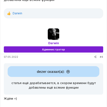
Darwin
Р
е
а
к
ц
и
и
:
Darwin
Администратор
#4
07.05.2022
dezer сказал(а):
статья ещё дорабатывается, в скором времени будут
добавлены ещё всякие функции
Ждём =)