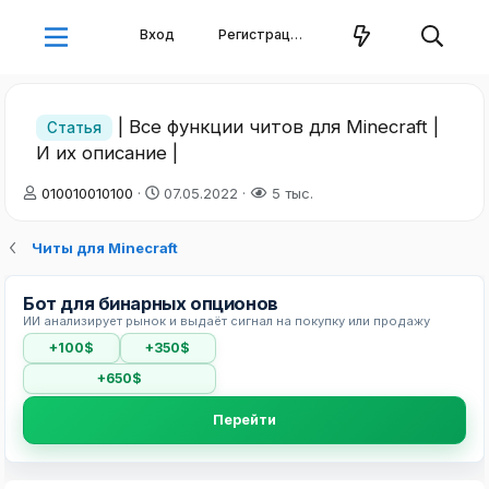
Вход
Регистрация
| Все функции читов для Minecraft |
Статья
И их описание |
А
Д
010010010100
07.05.2022
5 тыс.
в
а
т
т
Читы для Minecraft
о
а
р
н
т
а
Бот для бинарных опционов
е
ч
ИИ анализирует рынок и выдаёт сигнал на покупку или продажу
м
а
+100$
+350$
ы
л
а
+650$
Перейти