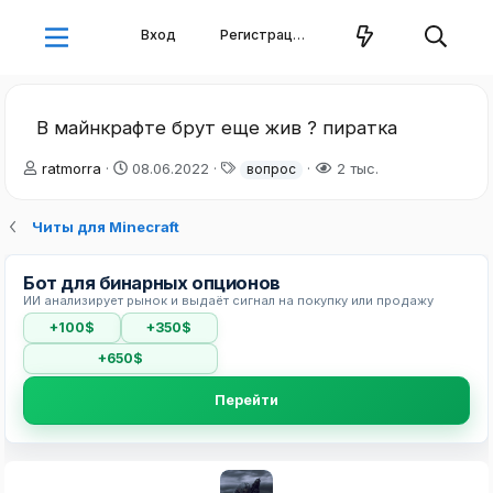
Вход
Регистрация
В майнкрафте брут еще жив ? пиратка
А
Д
Т
ratmorra
08.06.2022
2 тыс.
вопрос
в
а
е
т
т
г
Читы для Minecraft
о
а
и
р
н
т
а
Бот для бинарных опционов
е
ч
ИИ анализирует рынок и выдаёт сигнал на покупку или продажу
м
а
ы
л
+100$
+350$
а
+650$
Перейти