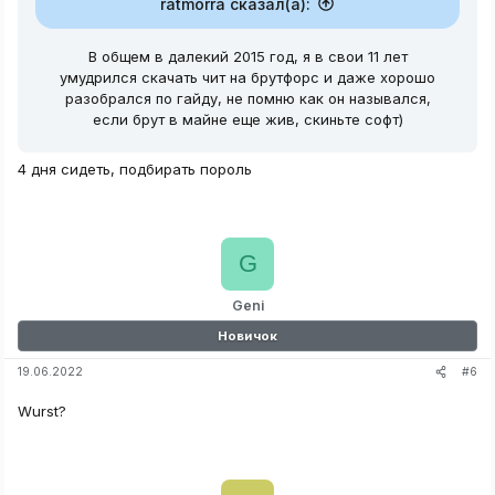
ratmorra сказал(а):
В общем в далекий 2015 год, я в свои 11 лет
умудрился скачать чит на брутфорс и даже хорошо
разобрался по гайду, не помню как он назывался,
если брут в майне еще жив, скиньте софт)
4 дня сидеть, подбирать пороль
G
Geni
Новичок
#6
19.06.2022
Wurst?