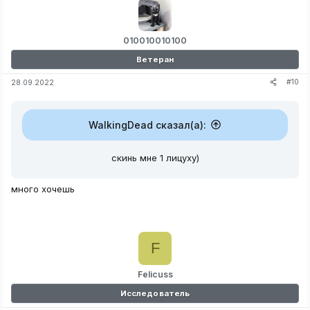
010010010100
яд-ли ворк, могу показать как брутить аккаунты майна на лицуху в 
Ветеран
чекере(если чекер ещё живой)
#10
28.09.2022
WalkingDead сказал(а):
скинь мне 1 лицуху)
много хочешь
F
Felicuss
Исследователь