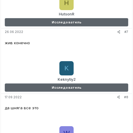
H
HutsonR
Исследователь
#7
26.06.2022
жив конечно
K
Keknytiy2
Исследователь
#8
17.09.2022
да шняга все это