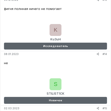
фигня полнная ничего не помогает
K
Ku3uH
Исследователь
#14
08.01.2023
не
S
STILIST1CK
Новичок
#15
02.03.2023