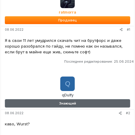
ratmorra
Продавец
#1
08.06.2022
Я в свои 11 лет умудрился скачать чит на брутфорс и даже
хорошо разобрался по гайду, не помню как он назывался,
если брут в майне еще жив, скиньте софт)
Последнее редактирование:
25.06.2024
Q
qDulfy
Знающий
#2
08.06.2022
каво, Wurst?