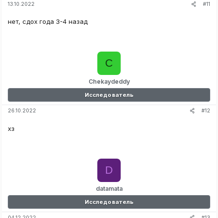
#11
13.10.2022
нет, сдох года 3-4 назад
C
Chekaydeddy
Исследователь
#12
26.10.2022
хз
D
datamata
Исследователь
#13
04.12.2022