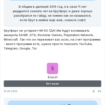
В общем в далекий 2015 год, я в свои 11 лет
умудрился скачать чит на брутфорс и даже хорошо
разобрался по гайду, не помню как он назывался,
если брут в майне еще жив, скиньте софт)
брутфорс не устареет НИ КО ГДА! Им будут взламывать
аккаунты SA:MP, GTA, Rockstar Games, Playstation Network,
Minecraft. Так-что он переживет вас всех, на счёт программы
- много программ есть, нужно просто поискать YouTube,
Telegram, Google, Tor.
$
$1and1
Ветеран
#5
10.06.2022