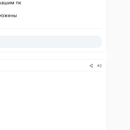
 вашим пк
пизжены
#2