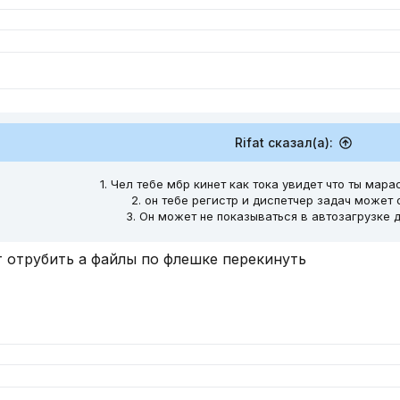
Rifat сказал(а):
1. Чел тебе мбр кинет как тока увидет что ты мар
2. он тебе регистр и диспетчер задач может
3. Он может не показываться в автозагрузке 
т отрубить а файлы по флешке перекинуть