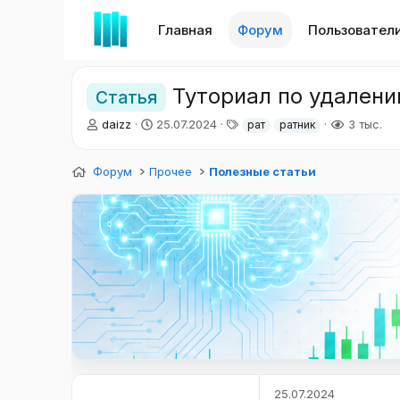
Главная
Форум
Пользовател
Туториал по удалени
Статья
А
Д
Т
daizz
25.07.2024
3 тыс.
рат
ратник
в
а
е
т
т
г
Форум
о
Прочее
а
Полезные статьи
и
р
н
т
а
е
ч
м
а
ы
л
а
25.07.2024