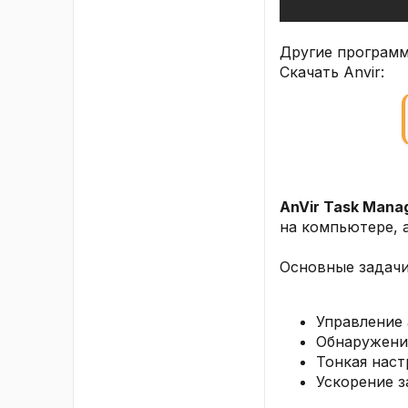
Другие программ
Скачать Anvir:
AnVir Task Mana
на компьютере, 
Основные задачи
Управление 
Обнаружение
Тонкая наст
Ускорение з