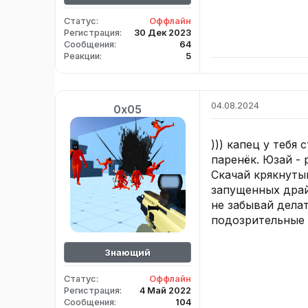
Статус
Оффлайн
Регистрация
30 Дек 2023
Сообщения
64
Реакции
5
04.08.2024
0x05
))) капец у тебя
паренёк. Юзай -
Скачай крякнутый
запущенных драйв
не забывай дела
подозрительные 
Знающий
Статус
Оффлайн
Регистрация
4 Май 2022
Сообщения
104