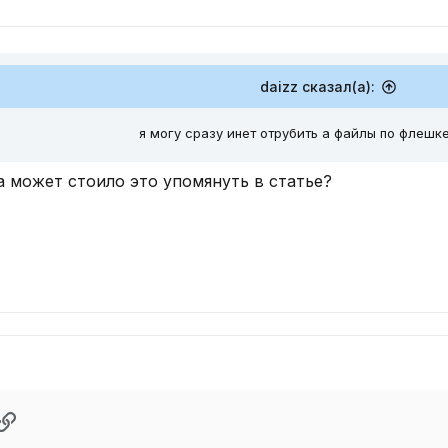
daizz сказал(а):
я могу сразу инет отрубить а файлы по флешк
а может стоило это упомянуть в статье?
pp
ектронная почта
Ссылка