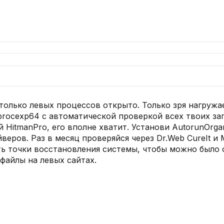
 столько левых процессов открыто. Только зря нагруж
 procexp64 с автоматической проверкой всех твоих з
 HitmanPro, его вполне хватит. Установи AutorunOrgan
еров. Раз в месяц проверяйся через Dr.Web CureIt и 
ть точки восстановления системы, чтобы можно было о
файлы на левых сайтах.