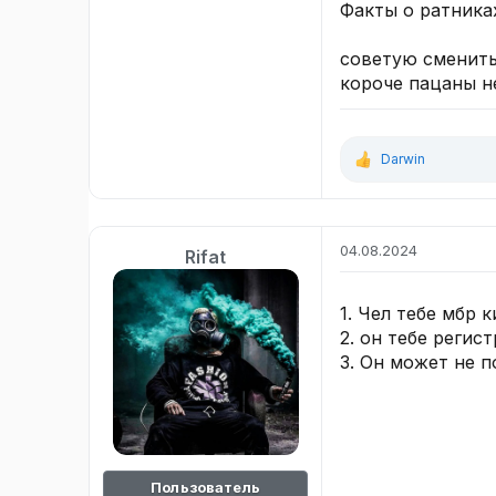
Факты о ратника
советую сменить
короче пацаны н
Darwin
Р
е
а
к
ц
04.08.2024
Rifat
и
и
:
1. Чел тебе мбр 
2. он тебе регис
3. Он может не п
Пользователь