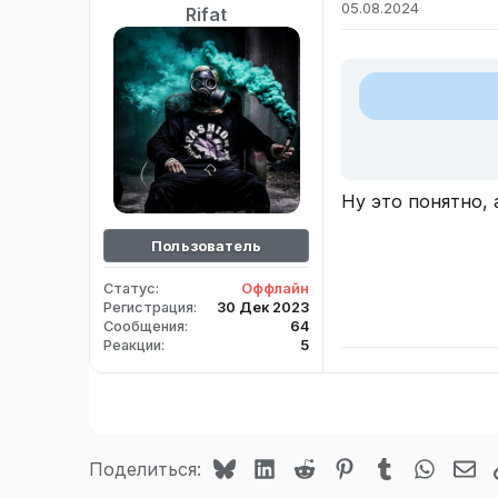
05.08.2024
Rifat
Ну это понятно, 
Пользователь
Статус
Оффлайн
Регистрация
30 Дек 2023
Сообщения
64
Реакции
5
Bluesky
LinkedIn
Reddit
Pinterest
Tumblr
WhatsA
Эл
Поделиться: