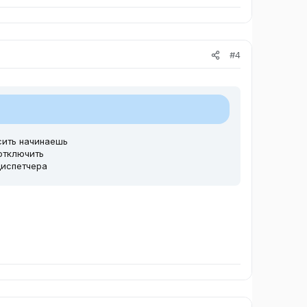
#4
асить начинаешь
 отключить
диспетчера