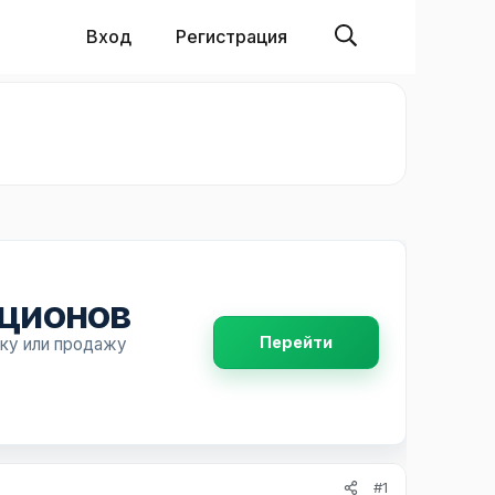
Вход
Регистрация
пционов
Перейти
пку или продажу
#1