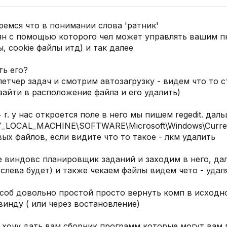
ремся что в понимании слова 'ратник'
оян с помощью которого чел может управлять вашим пк
, cookie файлы итд) и так далее
ть его?
петчер задач и смотрим автозагрузку - видем что то 
зайти в расположение файла и его удалить)
 r. у нас откроется поле в него мы пишем regedit. дал
LOCAL_MACHINE\SOFTWARE\Microsoft\Windows\Current
ых файлов, если видите что то такое - лкм удалить
е виндовс планировщик заданий и заходим в него, да
слева будет) и также чекаем файлы видем чето - уда
особ довольно простой просто вернуть комп в исходно
винду ( или через востановление)
к хочу дать вам сборник программ которые могут вам