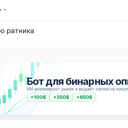
и
ю ратника
Бот для бинарных о
ИИ анализирует рынок и выдаёт сигнал на поку
+100$
+350$
+650$