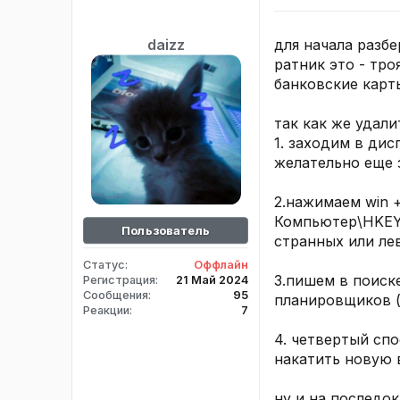
для начала разбе
daizz
ратник это - тр
банковские карты
так как же удали
1. заходим в дис
желательно еще 
2.нажимаем win +
Компьютер\HKEY_
Пользователь
странных или лев
Статус
Оффлайн
3.пишем в поиск
Регистрация
21 Май 2024
Сообщения
95
планировщиков (
Реакции
7
4. четвертый сп
накатить новую 
ну и на последо