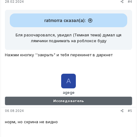
#4
28.02.2024
ratmorra сказал(а):
Бля разочаровался, увидел (Темная тема) думал щя
лямчики поднимать на роблоксе буду
Нажми кнопку ''закрыть" и тебя перекинет в даркнет
A
agege
Исследователь
#5
06.08.2024
норм, но скрина не видно