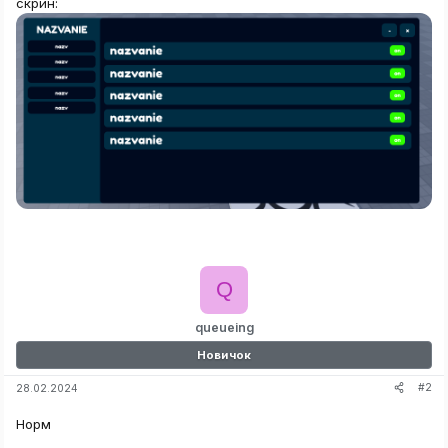
скрин:
Q
queueing
Новичок
#2
28.02.2024
Норм