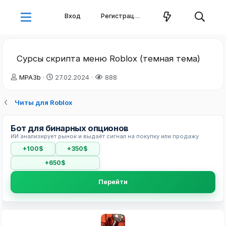
Вход
Регистрация
Сурсы скрипта меню Roblox (темная тема)
А
Д
MPA3b
27.02.2024
888
в
а
т
т
Читы для Roblox
о
а
р
н
т
а
Бот для бинарных опционов
е
ч
ИИ анализирует рынок и выдаёт сигнал на покупку или продажу
м
а
+100$
+350$
ы
л
а
+650$
Перейти