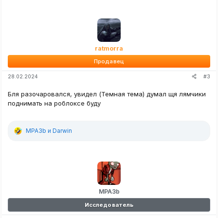
ratmorra
Продавец
#3
28.02.2024
Бля разочаровался, увидел (Темная тема) думал щя лямчики
поднимать на роблоксе буду
MPA3b
и
Darwin
Р
е
а
к
ц
и
и
:
MPA3b
Исследователь