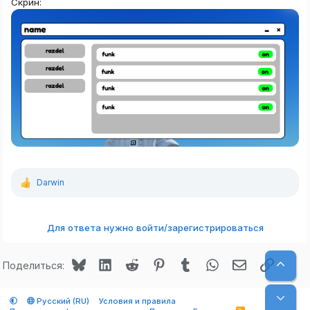
Скрин:
Darwin
Р
е
а
к
Для ответа нужно войти/зарегистрироваться
ц
и
и
Bluesky
LinkedIn
Reddit
Pinterest
Tumblr
WhatsApp
Электронная
Ссылк
Верх
:
Поделиться:
Низ
Русский (RU)
Условия и правила