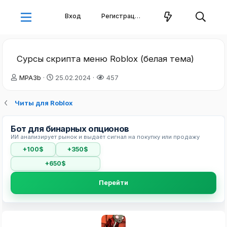
Вход
Регистрация
Сурсы скрипта меню Roblox (белая тема)
А
Д
MPA3b
25.02.2024
457
в
а
т
т
Читы для Roblox
о
а
р
н
т
а
Бот для бинарных опционов
е
ч
ИИ анализирует рынок и выдаёт сигнал на покупку или продажу
м
а
+100$
+350$
ы
л
а
+650$
Перейти