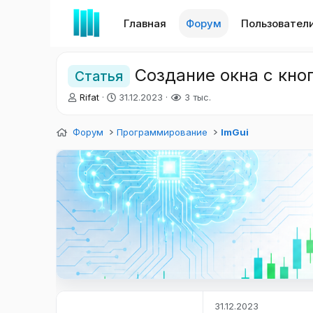
Главная
Форум
Пользовател
Создание окна с кно
Статья
А
Д
Rifat
31.12.2023
3 тыс.
в
а
т
т
Форум
Программирование
ImGui
о
а
р
н
т
а
е
ч
м
а
ы
л
а
31.12.2023