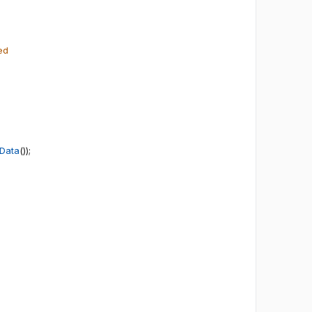
ed
Data
(
)
)
;