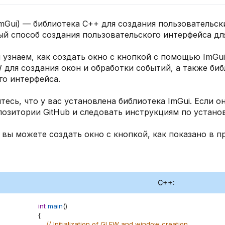
ImGui) — библиотека C++ для создания пользовательск
ый способ создания пользовательского интерфейса дл
ы узнаем, как создать окно с кнопкой с помощью ImGu
 для создания окон и обработки событий, а также биб
го интерфейса.
тесь, что у вас установлена библиотека ImGui. Если о
озитории GitHub и следовать инструкциям по установ
 вы можете создать окно с кнопкой, как показано в п
C++:
int
main
(
)
{
// Initialization of GLFW and window creation