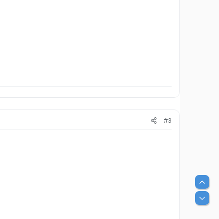
#3
Вер
Низ