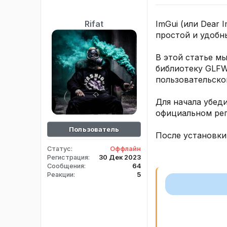
ImGui (или Dear 
Rifat
простой и удобн
В этой статье м
библиотеку GLFW
пользовательско
Для начала убеди
официальном реп
Пользователь
После установки
Статус
Оффлайн
Регистрация
30 Дек 2023
Сообщения
64
Реакции
5