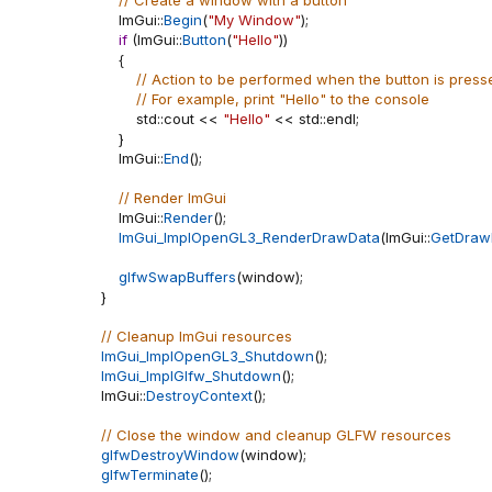
// Create a window with a button
        ImGui
::
Begin
(
"My Window"
)
;
if
(
ImGui
::
Button
(
"Hello"
)
)
{
// Action to be performed when the button is press
// For example, print "Hello" to the console
            std
::
cout 
<<
"Hello"
<<
 std
::
endl
;
}
        ImGui
::
End
(
)
;
// Render ImGui
        ImGui
::
Render
(
)
;
ImGui_ImplOpenGL3_RenderDrawData
(
ImGui
::
GetDraw
glfwSwapBuffers
(
window
)
;
}
// Cleanup ImGui resources
ImGui_ImplOpenGL3_Shutdown
(
)
;
ImGui_ImplGlfw_Shutdown
(
)
;
    ImGui
::
DestroyContext
(
)
;
// Close the window and cleanup GLFW resources
glfwDestroyWindow
(
window
)
;
glfwTerminate
(
)
;