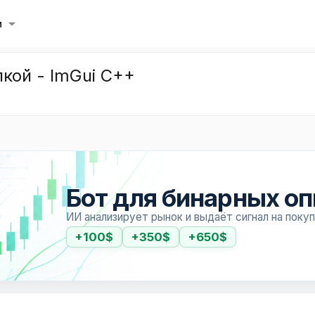
и
пкой - ImGui C++
Бот для бинарных о
ИИ анализирует рынок и выдаёт сигнал на поку
+100$
+350$
+650$