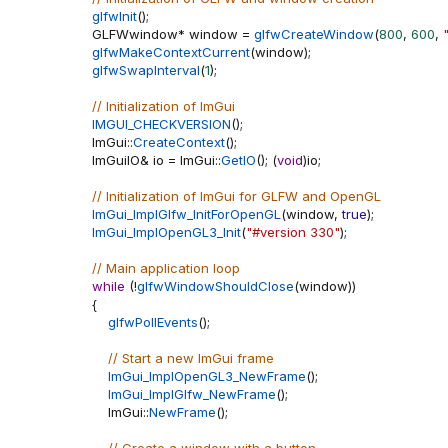
glfwInit
(
)
;
    GLFWwindow
*
 window 
=
glfwCreateWindow
(
800
,
600
,
glfwMakeContextCurrent
(
window
)
;
glfwSwapInterval
(
1
)
;
// Initialization of ImGui
IMGUI_CHECKVERSION
(
)
;
    ImGui
::
CreateContext
(
)
;
    ImGuiIO
&
 io 
=
 ImGui
::
GetIO
(
)
;
(
void
)
io
;
// Initialization of ImGui for GLFW and OpenGL
ImGui_ImplGlfw_InitForOpenGL
(
window
,
true
)
;
ImGui_ImplOpenGL3_Init
(
"#version 330"
)
;
// Main application loop
while
(
!
glfwWindowShouldClose
(
window
)
)
{
glfwPollEvents
(
)
;
// Start a new ImGui frame
ImGui_ImplOpenGL3_NewFrame
(
)
;
ImGui_ImplGlfw_NewFrame
(
)
;
        ImGui
::
NewFrame
(
)
;