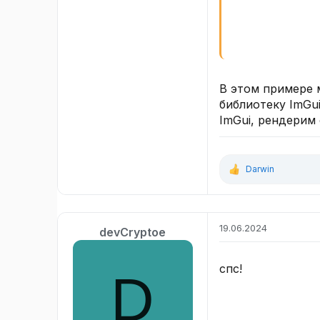
В этом примере 
библиотеку ImGu
ImGui, рендерим
Darwin
Р
е
а
к
ц
19.06.2024
devCryptoe
и
и
:
спс!
D