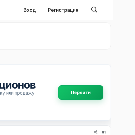
Вход
Регистрация
пционов
Перейти
пку или продажу
#1