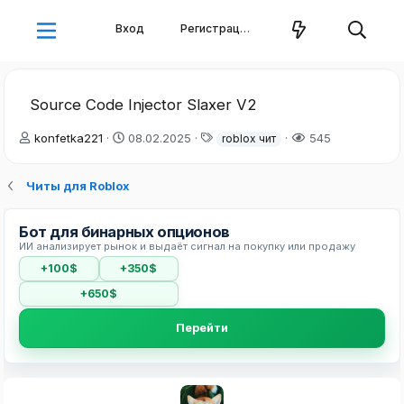
Вход
Регистрация
Source Code Injector Slaxer V2
А
Д
Т
konfetka221
08.02.2025
545
roblox чит
в
а
е
т
т
г
Читы для Roblox
о
а
и
р
н
т
а
Бот для бинарных опционов
е
ч
ИИ анализирует рынок и выдаёт сигнал на покупку или продажу
м
а
ы
л
+100$
+350$
а
+650$
Перейти