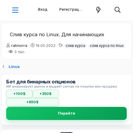
Вход
Регистрация
Слив курса по Linux. Для начинающих
А
Д
Т
ratmorra
19.05.2022
слив курса
слив курса по linux
в
а
е
3 тыс.
т
т
г
о
а
и
Linux
р
н
т
а
е
ч
Бот для бинарных опционов
м
а
ИИ анализирует рынок и выдаёт сигнал на покупку или продажу
ы
л
а
+100$
+350$
+650$
Перейти