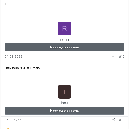
+
R
ramiz
Исследователь
#13
04.09.2022
перезалейте пжлст
I
inns
Исследователь
#14
05.10.2022