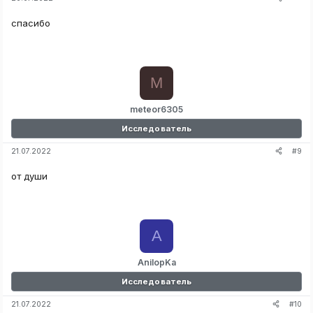
спасибо
M
meteor6305
Исследователь
#9
21.07.2022
от души
A
AnilopKa
Исследователь
#10
21.07.2022