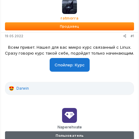
ratmorra
Продавец
#1
19.05.2022
Всем привет. Нашел для вас микро курс связанный с Linux.
Сразу говорю курс такой себе, подойдет только начинающим.
Спойлер:
Курс
Darwin
Р
е
а
к
ц
и
и
:
Naperehvate
Пользователь