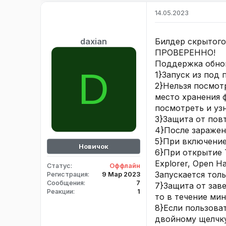
14.05.2023
Билдер скрытого
daxian
ПРОВЕРЕННО!
Поддержка обнов
D
1}Запуск из под 
2}Нельзя посмот
место хранения 
посмотреть и уз
3}Защита от повт
4}После заражен
5}При включение
Новичок
6}При открытие Ta
Explorer, Open H
Статус
Оффлайн
Запускается тол
Регистрация
9 Мар 2023
Сообщения
7
7}Защита от зав
Реакции
1
то в течение мин
8}Если пользоват
двойному щелчку