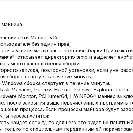
 майнера
ление сети Monero v15.
пользователя без админ прав;
реть и узнать место расположения сборки.При нажати
файла", открывает директорию temp и выделяет evb*.t
нать место расположения сборки.
орного запуска, повторной установки, если уже работ
ия сборка стартует в течение минуты.
 Windows сборка стартует в течение минуты.
sk Manager, Process Hacker, Process Explorer, Perfmon,
ardware Monitor, PCHunter64, HWiNFO64 майнер выключ
ько после закрытия выше перечисленных программ в т
ершения процесса. Если процессы майнера будут заве
уты перезапустятся;
ель найдет сборку, то для него это будет не понятный
, только по специальным переданным ей параметрам