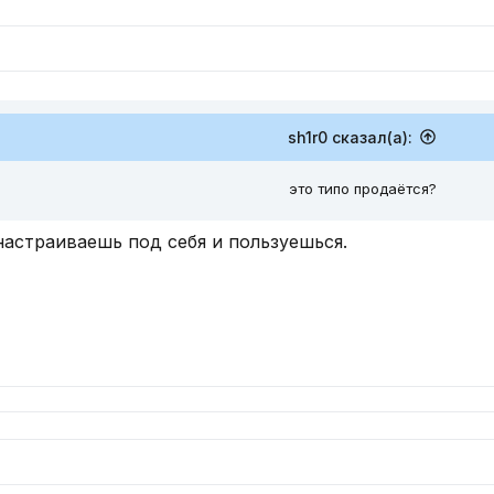
sh1r0 сказал(а):
это типо продаётся?
настраиваешь под себя и пользуешься.