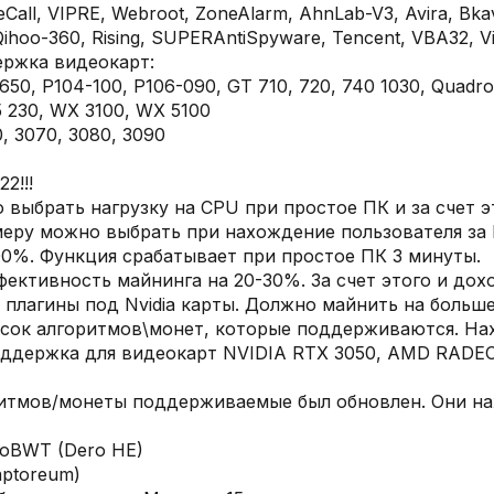
all, VIPRE, Webroot, ZoneAlarm, AhnLab-V3, Avira, Bkav,
ihoo-360, Rising, SUPERAntiSpyware, Tencent, VBA32, ViR
ржка видеокарт:
 1650, P104-100, P106-090, GT 710, 720, 740 1030, Quad
 230, WX 3100, WX 5100
, 3070, 3080, 3090
2!!!
 выбрать нагрузку на CPU при простое ПК и за счет э
меру можно выбрать при нахождение пользователя за
00%. Функция срабатывает при простое ПК 3 минуты.
фективность майнинга на 20-30%. За счет этого и дох
 плагины под Nvidia карты. Должно майнить на больше
исок алгоритмов\монет, которые поддерживаются. Нахо
оддержка для видеокарт NVIDIA RTX 3050, AMD RADEON
ритмов/монеты поддерживаемые был обновлен. Они нахо
troBWT (Dero HE)
aptoreum)