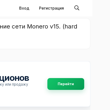
Вход
Регистрация
ие сети Monero v15. (hard
пционов
Перейти
пку или продажу