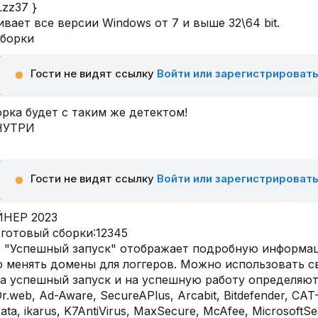
zz37 }
ает все версии Windows от 7 и выше 32\64 bit.
сборки
Гости не видят ссылку
Войти или зарегистрироват
рка будет с таким же детектом!
НУТРИ
Гости не видят ссылку
Войти или зарегистрироват
НЕР 2023
 готовый сборки:12345
ер "Успешный запуск" отображает подробную информаци
о менять домены для логгеров. Можно использовать с
на успешный запуск и на успешную работу определяют
r.web, Ad-Aware, SecureAPlus, Arcabit, Bitdefender, CAT
ata, ikarus, K7AntiVirus, MaxSecure, McAfee, MicrosoftSec