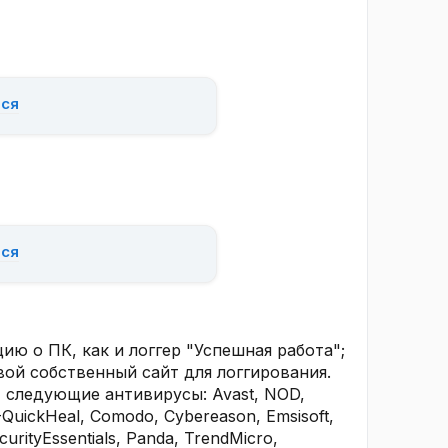
ься
ься
ю о ПК, как и логгер "Успешная работа";
вой собственный сайт для логгирования.
 следующие антивирусы: Avast, NOD,
-QuickHeal, Comodo, Cybereason, Emsisoft,
urityEssentials, Panda, TrendMicro,