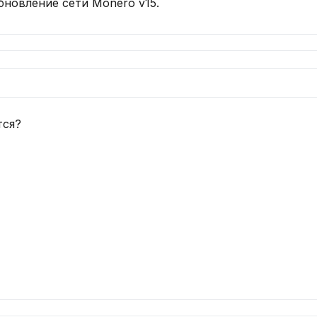
бновление сети Monero v15.
тся?