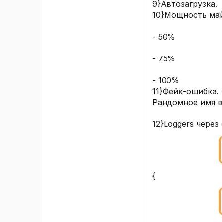
9}Автозагрузка.
10}Мощность май
- 50%
- 75%
- 100%
11}Фейк-ошибка.
Рандомное имя в
12}Loggers через
{