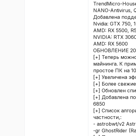
TrendMicro-HouseC
NANO-Antivirus, Q
Добавлена подде
Nvidia: GTX 750,
AMD: RX 5500, R5
NVIDIA: RTX 3060
AMD: RX 5600
ОБНОВЛЕНИЕ 202
[+] Теперь можно
майнинга. К при
простое ПК на 1
[+] Увеличена эф
[+] Более свежие
[+] Обновлен сп
[+] Добавлена п
6850
[+] Список алго
частности,:
- astrobwt/v2 As
-gr GhostRider (R