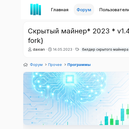
Главная
Форум
Пользовател
Скрытый майнер* 2023 * v1.4
fork}
А
Д
Т
daxian
14.05.2023
билдер скрытого майнера
в
а
е
т
т
г
Форум
о
Прочее
а
Программы
и
р
н
т
а
е
ч
м
а
ы
л
а