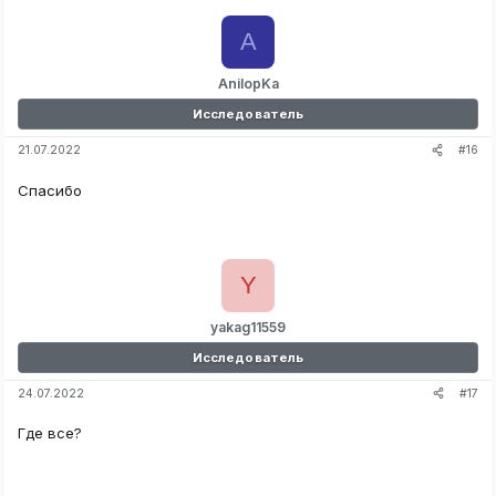
A
AnilopKa
Исследователь
#16
21.07.2022
Спасибо
Y
yakag11559
Исследователь
#17
24.07.2022
Где все?