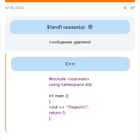
#7
07.05.2022
$1and1 сказал(а):
сообщение удалено!
C++:
#
include
<iostream>
using
namespace
 std
;
int
 main 
(
)
{
cout 
<<
"Ладно!\n"
;
return
0
;
}