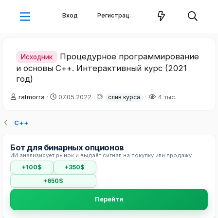
Вход
Регистрация
Процедурное программирование
Исходник
и основы С++. Интерактивный курс (2021
год)
А
Д
Т
ratmorra
07.05.2022
4 тыс.
слив курса
в
а
е
т
т
г
С++
о
а
и
р
н
т
а
Бот для бинарных опционов
е
ч
ИИ анализирует рынок и выдаёт сигнал на покупку или продажу
м
а
ы
л
+100$
+350$
а
+650$
Перейти