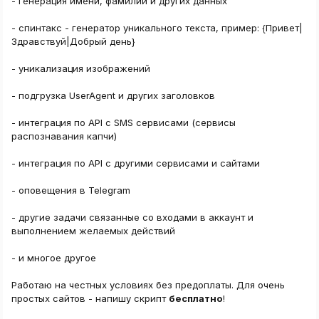
- генерация имени, фамилии и других данных
- спинтакс - генератор уникального текста, пример: {Привет|
Здравствуй|Добрый день}
- уникализация изображений
- подгрузка UserAgent и других заголовков
- интеграция по API с SMS сервисами (сервисы
распознавания капчи)
- интеграция по API с другими сервисами и сайтами
- оповещения в Telegram
- другие задачи связанные со входами в аккаунт и
выполнением желаемых действий
- и многое другое
Работаю на честных условиях без предоплаты. Для очень
простых сайтов - напишу скрипт
бесплатно
!