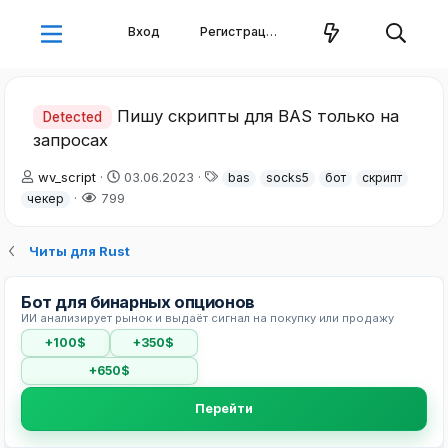
Вход
Регистрация
Пишу скрипты для BAS только на
Detected
запросах
А
Д
Т
wv_script
03.06.2023
bas
socks5
бот
скрипт
в
а
е
799
чекер
т
т
г
о
а
и
р
н
Читы для Rust
т
а
е
ч
Бот для бинарных опционов
м
а
ИИ анализирует рынок и выдаёт сигнал на покупку или продажу
ы
л
а
+100$
+350$
+650$
Перейти