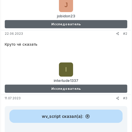
J
jobidon23
Исследователь
#2
22.06.2023
Круто чё сказать
I
interlude1337
Исследователь
#3
11.07.2023
wv_script сказал(а):