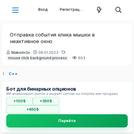
Вход
Регистрация
Отправка события клика мышки в
неактивное окно
А
Д
Т
Maksim3x
08.01.2023
в
а
е
603
mouse click background process
т
т
г
о
а
и
С++
р
н
т
а
е
ч
Бот для бинарных опционов
м
а
ИИ анализирует рынок и выдаёт сигнал на покупку или продажу
ы
л
а
+100$
+350$
+650$
Перейти