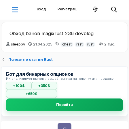
Вход
Регистрация
Обход банов magixrust 236 devblog
А
Д
Т
sleeppy
21.04.2025
2 тыс.
cheat
rast
rust
в
а
е
т
т
г
Полезные статьи Rust
о
а
и
р
н
т
а
Бот для бинарных опционов
е
ч
ИИ анализирует рынок и выдаёт сигнал на покупку или продажу
м
а
ы
л
+100$
+350$
а
+650$
Перейти