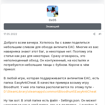
0x05
Знающий
#1
17.05.2022
Доброго всем вечера. Хотелось бы с вами поделиться
небольшим сливом для обхода античита EAC. Многие из вас
наверняка знают этот баг, а некоторые нет. Поэтому эта
статья как раз для некоторых. Сразу оговорюсь, это
неполноценный обход. Он контуженный, на костылях и
потребуются небольшие танцы с бубном. Короче в чём
прикол:
В любой игре, которая поддерживается античитом EAC, есть
папка: EasyAntiCheat. В качестве примера возьму игру
Bloodhunt. У неё эта папка располагается по этому пути -
D:\SteamLibrary\steamapps\common\Bloodhunt\EasyAntiCheat
Ну так вот. В этой папке есть файл - Settings.json. Он может
находиться как в этой папке, так и в подпапке - Launcher. У