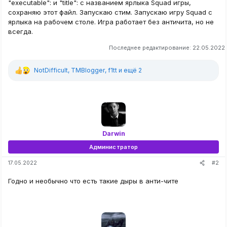
"executable": и "title": с названием ярлыка Squad игры,
сохраняю этот файл. Запускаю стим. Запускаю игру Squad с
ярлыка на рабочем столе. Игра работает без античита, но не
всегда.
Последнее редактирование:
22.05.2022
NotDifficult
,
TMBlogger
,
f1tt
и ещё 2
Р
е
а
к
ц
и
и
:
Darwin
Администратор
#2
17.05.2022
Годно и необычно что есть такие дыры в анти-чите