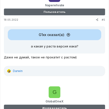
Naperehvate
Пользователь
#5
18.05.2022
G1xx сказал(а):
а какая у раста версия еака?
Даже не думай, такое не прокатит с растом)
Darwin
Р
е
а
к
ц
G
и
и
:
GlobalOneX
Исследователь