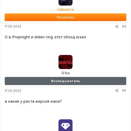
ratmorra
Продавец
#3
17.05.2022
О в Propnight и elden ring этот обход юзал
G1xx
Исследователь
#4
17.05.2022
а какая у раста версия еака?