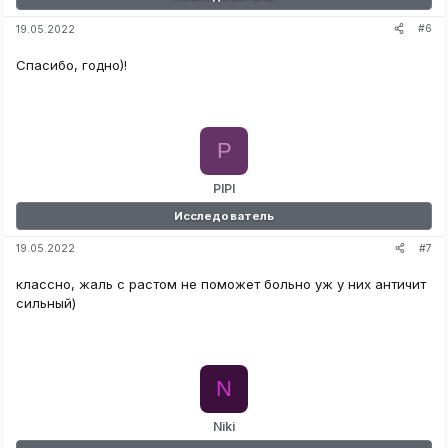
#6
19.05.2022
Спасибо, годно)!
P
PIPI
Исследователь
#7
19.05.2022
классно, жаль с растом не поможет больно уж у них античит
сильный)
N
Niki