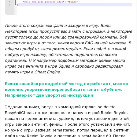
После этого сохраняем файл и заходим в игру. Воля.
Некоторые игры пропустят вас в матч с игроками, а некоторые
пустят только до лобби или до тренировочной комнаты. Всё
зависит от игры и от того, какая версия EAC на ней накатана. В
общем пробуйте, экспериментируйте. Если найдёте в какой-
нибудь игре лазейку, обязательно поделитесь со всеми
братанами. )) Я например подобным методом целый месяц
играл без античита в игре Squad и свободно редактировал
память игры в Cheat Engine.
Если в вашей игре подобный метод не работает, можно
конечно упороться и перепробовать танцы с бубном.
Например вот две упоротых инструкции:
1)Удалил античит, введя в командной строке: sc delete
EasyAntiCheat, потом перешел в папку с игрой Realm Royale,
нажал на ярлык античита, удалил, потом установил для этой
игры заново античит, финиш. После этого установил анчичит,
но уже с игры BattleBit Remastered, потом перешел в сеттинг
файл игры Realm Royale и поставил в этом файле 69. После