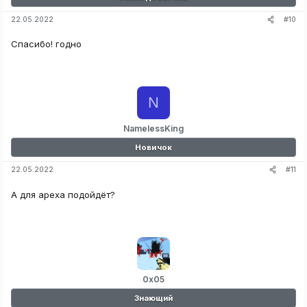
#10
22.05.2022
Спасибо! годно
N
NamelessKing
Новичок
#11
22.05.2022
А для apexa подойдёт?
0x05
Знающий