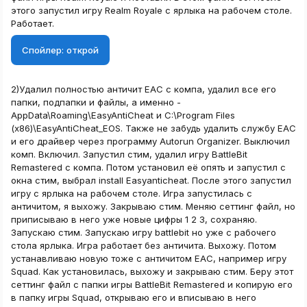
этого запустил игру Realm Royale с ярлыка на рабочем столе.
Работает.
Спойлер:
открой
2)Удалил полностью античит EAC с компа, удалил все его
папки, подпапки и файлы, а именно -
AppData\Roaming\EasyAntiCheat и C:\Program Files
(x86)\EasyAntiCheat_EOS. Также не забудь удалить службу EAC
и его драйвер через программу Autorun Organizer. Выключил
комп. Включил. Запустил стим, удалил игру BattleBit
Remastered с компа. Потом установил её опять и запустил с
окна стим, выбрал install Easyanticheat. После этого запустил
игру с ярлыка на рабочем столе. Игра запустилась с
античитом, я выхожу. Закрываю стим. Меняю сеттинг файл, но
приписываю в него уже новые цифры 1 2 3, сохраняю.
Запускаю стим. Запускаю игру battlebit но уже с рабочего
стола ярлыка. Игра работает без античита. Выхожу. Потом
устанавливаю новую тоже с античитом EAC, например игру
Squad. Как установилась, выхожу и закрываю стим. Беру этот
сеттинг файл с папки игры BattleBit Remastered и копирую его
в папку игры Squad, открываю его и вписываю в него