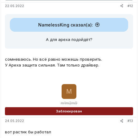
#12
22.05.2022
NamelessKing сказал(а):
А для apexa подойдёт?
сомневаюсь. Но всё равно можешь проверить.
У Apexa защита сильная. Там только драйвер.
M
m1m2m9
Заблокирован
#13
24.05.2022
вот растик бы работал