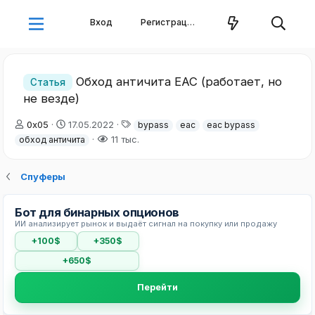
Вход
Регистрация
Обход античита EAC (работает, но
Статья
не везде)
А
Д
Т
0x05
17.05.2022
bypass
eac
eac bypass
в
а
е
11 тыс.
обход античита
т
т
г
о
а
и
р
н
Спуферы
т
а
е
ч
Бот для бинарных опционов
м
а
ИИ анализирует рынок и выдаёт сигнал на покупку или продажу
ы
л
а
+100$
+350$
+650$
Перейти