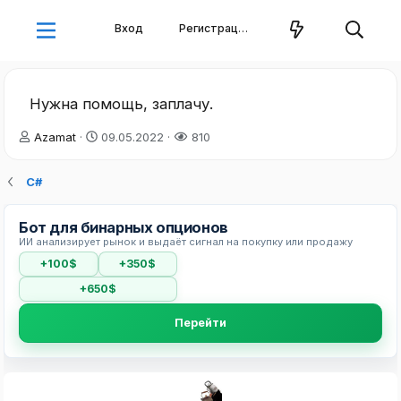
Вход
Регистрация
Нужна помощь, заплачу.
А
Д
Azamat
09.05.2022
810
в
а
т
т
C#
о
а
р
н
т
а
Бот для бинарных опционов
е
ч
ИИ анализирует рынок и выдаёт сигнал на покупку или продажу
м
а
+100$
+350$
ы
л
а
+650$
Перейти