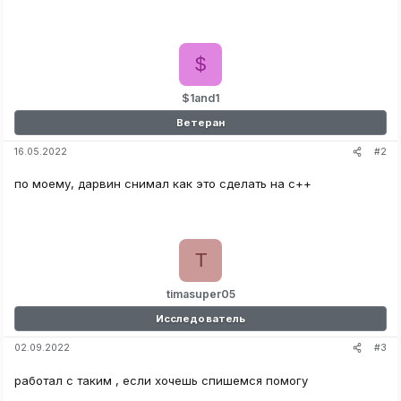
$
$1and1
Ветеран
#2
16.05.2022
по моему, дарвин снимал как это сделать на c++
T
timasuper05
Исследователь
#3
02.09.2022
работал с таким , если хочешь спишемся помогу