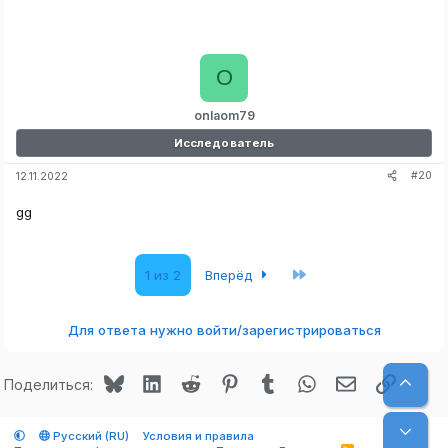
O
onlaom79
Исследователь
#20
12.11.2022
gg
Последняя
1 из 2
Вперёд
Для ответа нужно войти/зарегистрироваться
Bluesky
LinkedIn
Reddit
Pinterest
Tumblr
WhatsApp
Электронная
Ссылк
Верх
Поделиться:
Низ
Русский (RU)
Условия и правила