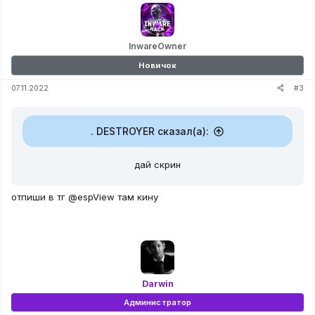
InwareOwner
Новичок
#3
07.11.2022
. DESTROYER сказал(а):
дай скрин
отпиши в тг @espView там кину
Darwin
Администратор