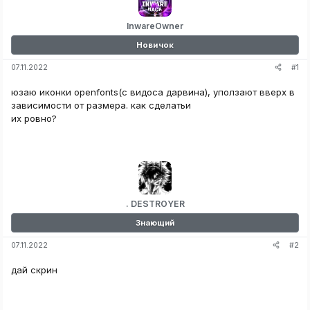
InwareOwner
Новичок
#1
07.11.2022
юзаю иконки openfonts(с видоса дарвина), уползают вверх в
зависимости от размера. как сделатьи
их ровно?
. DESTROYER
Знающий
#2
07.11.2022
дай скрин