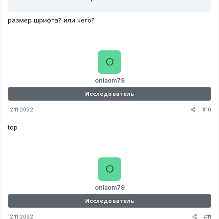
размер шрифта? или чего?
O
onlaom79
Исследователь
#10
12.11.2022
top
O
onlaom79
Исследователь
#11
12.11.2022