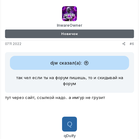
InwareOwner
Новичок
#6
07.11.2022
djw сказал(а):
так чел если ты на форум пишешь, то и скидывай на
форум
тут через сайт, ссылкой надо.. а имгур не грузит
Q
qDulfy