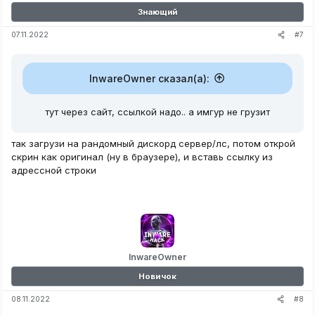
Знающий
#7
07.11.2022
InwareOwner сказал(а):
тут через сайт, ссылкой надо.. а имгур не грузит
так загрузи на рандомный дискорд сервер/лс, потом открой
скрин как оригинал (ну в браузере), и вставь ссылку из
адрессной строки
InwareOwner
Новичок
#8
08.11.2022