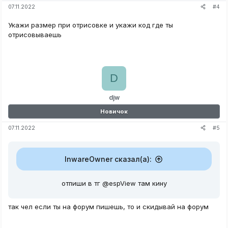
#4
07.11.2022
Укажи размер при отрисовке и укажи код где ты
отрисовываешь
D
djw
Новичок
#5
07.11.2022
InwareOwner сказал(а):
отпиши в тг @espView там кину
так чел если ты на форум пишешь, то и скидывай на форум