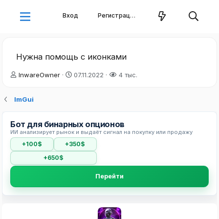
Вход
Регистрация
Нужна помощь с иконками
А
Д
InwareOwner
07.11.2022
4 тыс.
в
а
т
т
ImGui
о
а
р
н
т
а
Бот для бинарных опционов
е
ч
ИИ анализирует рынок и выдаёт сигнал на покупку или продажу
м
а
+100$
+350$
ы
л
а
+650$
Перейти