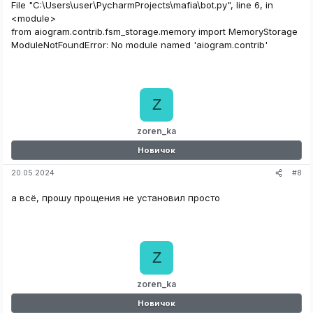
File "C:\Users\user\PycharmProjects\mafia\bot.py", line 6, in
<module>
from aiogram.contrib.fsm_storage.memory import MemoryStorage
ModuleNotFoundError: No module named 'aiogram.contrib'
Z
zoren_ka
Новичок
#8
20.05.2024
а всё, прошу прощения не установил просто
Z
zoren_ka
Новичок