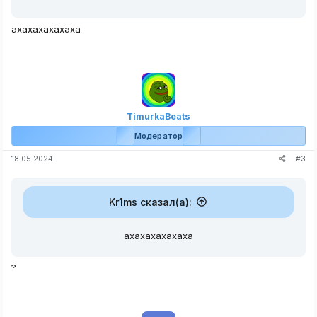
Мафия выбирает жертву в ночную фазу.
Доктор может защитить себя от убийства.
ахахахахахаха
В дневную фазу игроки голосуют за одного
игрока, чтобы выгнать его из игры.
Игра заканчивается, когда остается только
Мафия или Гражданские.
Код оптимизирован, не найдено никаких
ошибок
TimurkaBeats
Из за чего может быть ошибки в боте:
Модератор
1. Вы не установили нужные библиотеки
#3
18.05.2024
2. Вы не обновили библиотеки
Библиотеки для работы с ботом:
Kr1ms сказал(а):
Python:
ахахахахахаха
pip install aiogram

?
pip install python
-
telegram
-
bot