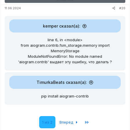
Библиотеки для работы с ботом:
#20
11.06.2024
Python:
kemper сказал(а):
pip install aiogram

pip install python
-
telegram
-
bot

line 6, in <module>
pip install aiogram
-
contrib
from aiogram.contrib.fsm_storage.memory import
MemoryStorage
ModuleNotFoundError: No module named
'aiogram.contrib' выдает эту ошибку, что делать ?
Обновляем библиотеку aiogram:
Python:
TimurkaBeats сказал(а):
pip install 
-
-
upgrade aiogram
pip install aiogram-contrib
Как запустить:
Последняя
1 из 2
Вперёд
Запустите файл: mafia_bot.py.