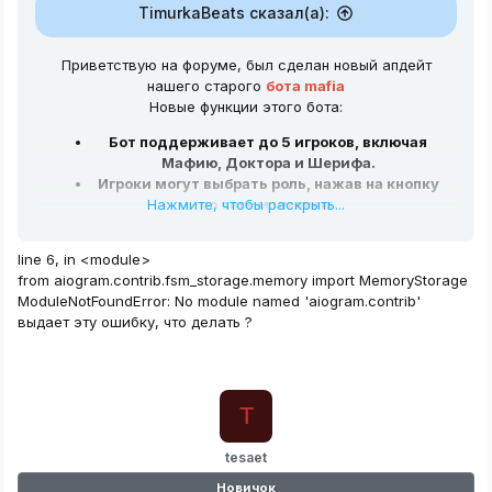
TimurkaBeats сказал(а):
Приветствую на форуме, был сделан новый апдейт
нашего старого
бота mafia
Новые функции этого бота:
Бот поддерживает до 5 игроков, включая
Мафию, Доктора и Шерифа.
Игроки могут выбрать роль, нажав на кнопку
Нажмите, чтобы раскрыть...
со своим именем.
Мафия выбирает жертву в ночную фазу.
Доктор может защитить себя от убийства.
line 6, in <module>
В дневную фазу игроки голосуют за одного
from aiogram.contrib.fsm_storage.memory import MemoryStorage
игрока, чтобы выгнать его из игры.
ModuleNotFoundError: No module named 'aiogram.contrib'
Игра заканчивается, когда остается только
выдает эту ошибку, что делать ?
Мафия или Гражданские.
Код оптимизирован, не найдено никаких
ошибок
Из за чего может быть ошибки в боте:
T
1. Вы не установили нужные библиотеки
tesaet
2. Вы не обновили библиотеки
Новичок