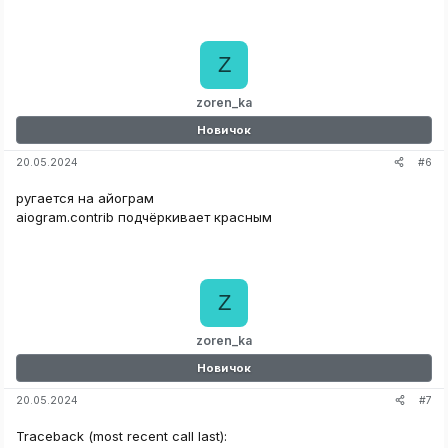
а
к
Если прошлая ссылка не работает, то воспользуйтесь
ц
этим
Z
и
и
Спойлер:
Рабочая ссылка на Telegram Bot Mafia
:
zoren_ka
Новичок
#6
20.05.2024
ругается на айограм
aiogram.contrib подчёркивает красным
Z
zoren_ka
Новичок
#7
20.05.2024
Traceback (most recent call last):