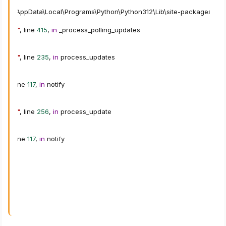
larid\AppData\Local\Programs\Python\Python312\Lib\site
-
packages\aiog
Если прошлая ссылка не работает, то воспользуйтесь
er.py"
,
 line 
415
,
in
 _process_polling_updates

этим
Спойлер:
Рабочая ссылка на Telegram Bot Mafia
er.py"
,
 line 
235
,
in
 process_updates

py"
,
 line 
117
,
in
 notify

er.py"
,
 line 
256
,
in
 process_update

py"
,
 line 
117
,
in
 notify
