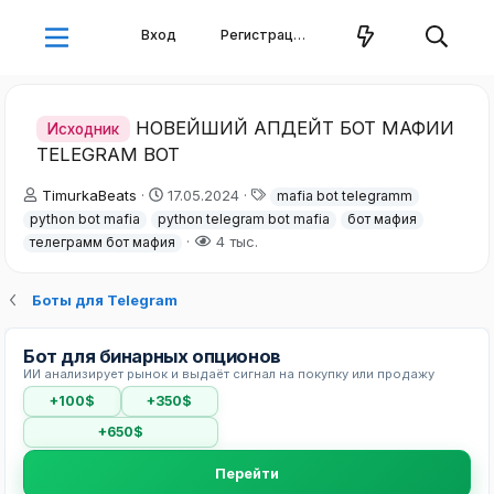
Вход
Регистрация
НОВЕЙШИЙ АПДЕЙТ БОТ МАФИИ
Исходник
TELEGRAM BOT
А
Д
Т
TimurkaBeats
17.05.2024
mafia bot telegramm
в
а
е
python bot mafia
python telegram bot mafia
бот мафия
т
т
г
4 тыс.
телеграмм бот мафия
о
а
и
р
н
т
а
Боты для Telegram
е
ч
м
а
ы
л
Бот для бинарных опционов
а
ИИ анализирует рынок и выдаёт сигнал на покупку или продажу
+100$
+350$
+650$
Перейти