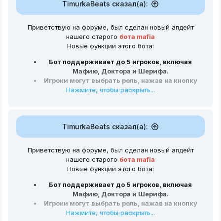
TimurkaBeats сказал(а):
Приветствую на форуме, был сделан новый апдейт
нашего старого
бота mafia
Новые функции этого бота:
Бот поддерживает до 5 игроков, включая
Мафию, Доктора и Шерифа.
Игроки могут выбрать роль, нажав на кнопку
Нажмите, чтобы раскрыть...
со своим именем.
Мафия выбирает жертву в ночную фазу.
Доктор может защитить себя от убийства.
В дневную фазу игроки голосуют за одного
TimurkaBeats сказал(а):
игрока, чтобы выгнать его из игры.
Игра заканчивается, когда остается только
Мафия или Гражданские.
Приветствую на форуме, был сделан новый апдейт
нашего старого
бота mafia
Код оптимизирован, не найдено никаких
ошибок
Новые функции этого бота:
Из за чего может быть ошибки в боте:
Бот поддерживает до 5 игроков, включая
Мафию, Доктора и Шерифа.
1. Вы не установили нужные библиотеки
Игроки могут выбрать роль, нажав на кнопку
2. Вы не обновили библиотеки
Нажмите, чтобы раскрыть...
со своим именем.