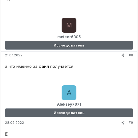
M
meteor6305
Исследователь
#8
21.07.2022
а что именно за файл получается
A
Aleksey7971
Исследователь
#9
28.09.2022
)))