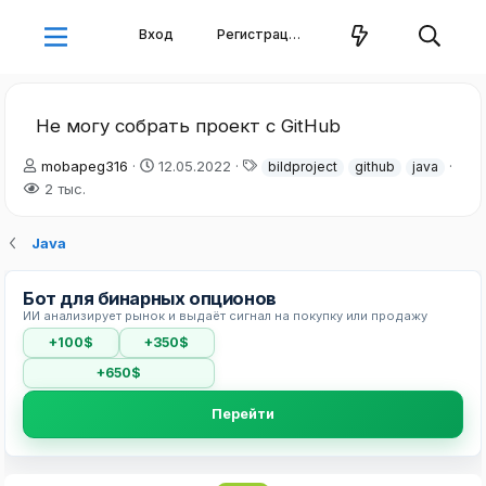
Вход
Регистрация
Не могу собрать проект с GitHub
А
Д
Т
mobapeg316
12.05.2022
bildproject
github
java
в
а
е
2 тыс.
т
т
г
о
а
и
Java
р
н
т
а
е
ч
Бот для бинарных опционов
м
а
ИИ анализирует рынок и выдаёт сигнал на покупку или продажу
ы
л
а
+100$
+350$
+650$
Перейти