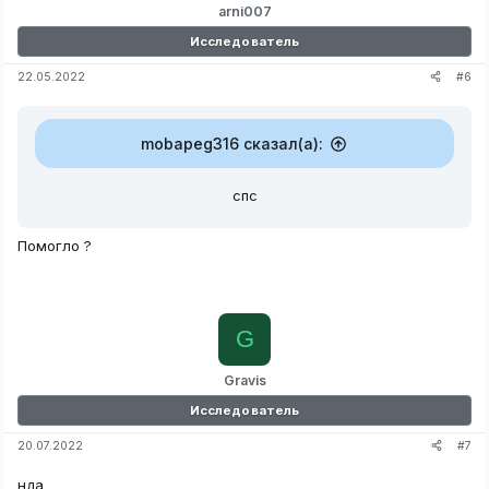
arni007
Исследователь
#6
22.05.2022
mobapeg316 сказал(а):
спс
Помогло ?
G
Gravis
Исследователь
#7
20.07.2022
нда