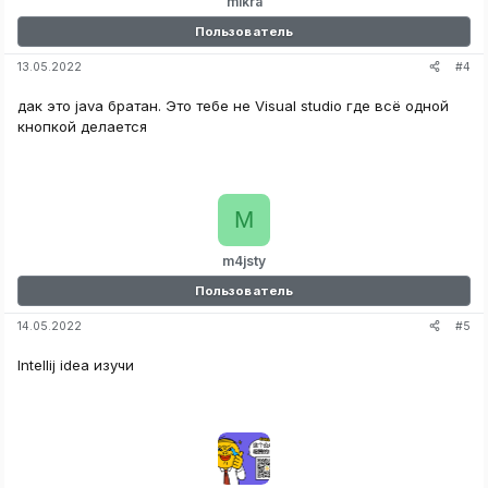
mikra
Пользователь
#4
13.05.2022
дак это java братан. Это тебе не Visual studio где всё одной
кнопкой делается
M
m4jsty
Пользователь
#5
14.05.2022
Intellij idea изучи