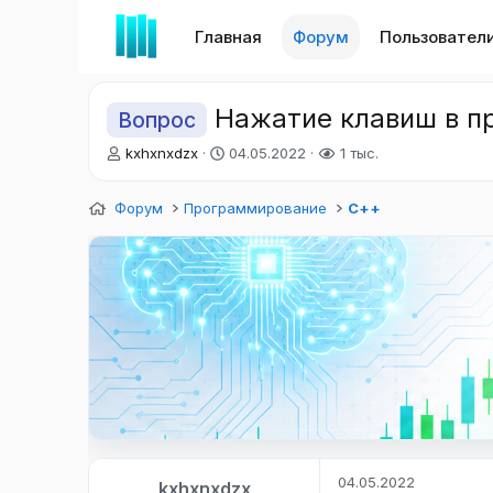
Главная
Форум
Пользовател
Нажатие клавиш в п
Вопрос
А
Д
kxhxnxdzx
04.05.2022
1 тыс.
в
а
т
т
Форум
Программирование
С++
о
а
р
н
т
а
е
ч
м
а
ы
л
а
04.05.2022
kxhxnxdzx