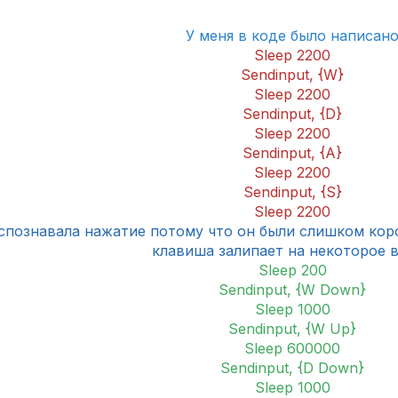
У меня в коде было написан
Sleep 2200
Sendinput, {W}
Sleep 2200
Sendinput, {D}
Sleep 2200
Sendinput, {A}
Sleep 2200
Sendinput, {S}
Sleep 2200
спознавала нажатие потому что он были слишком коро
клавиша залипает на некоторое 
Sleep 200
Sendinput, {W Down}
Sleep 1000
Sendinput, {W Up}
Sleep 600000
Sendinput, {D Down}
Sleep 1000