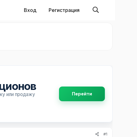
Вход
Регистрация
пционов
Перейти
пку или продажу
#1