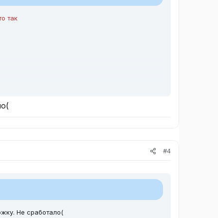
то так
ло(
 это тем что добавил что клавиша залипает на
#4
жку. Не сработало(