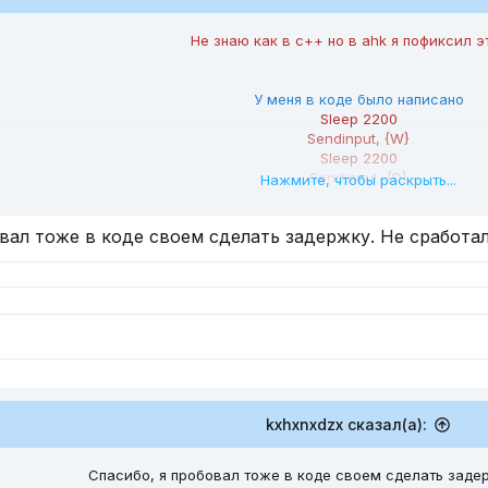
Не знаю как в с++ но в ahk я пофиксил э
У меня в коде было написано
Sleep 2200
Sendinput, {W}
Sleep 2200
Sendinput, {D}
Нажмите, чтобы раскрыть...
Sleep 2200
Sendinput, {A}
вал тоже в коде своем сделать задержку. Не сработа
Sleep 2200
Sendinput, {S}
Sleep 2200
спознавала нажатие потому что он были слишком короткие я фиксил
некоторое время
Sleep 200
Sendinput, {W Down}
Sleep 1000
Sendinput, {W Up}
Sleep 600000
kxhxnxdzx сказал(а):
Sendinput, {D Down}
Sleep 1000
Sendinput, {D Up}
Спасибо, я пробовал тоже в коде своем сделать задер