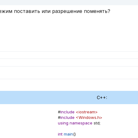
Sleep 600000
Sendinput, {A Down}
ежим поставить или разрешение поменять?
Sleep 1000
Sendinput, {A Up}
Sleep 600000
Sendinput, {S Down}
Sleep 1000
Sendinput, {S Up}
Sleep 600000
C++:
#
include
<iostream>
#
include
<Windows.h>
using
namespace
 std
;
int
main
(
)