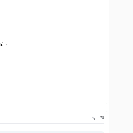
TE
)
)
{
#6