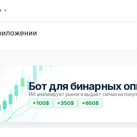
и
риложении
Бот для бинарных о
ИИ анализирует рынок и выдаёт сигнал на поку
+100$
+350$
+650$