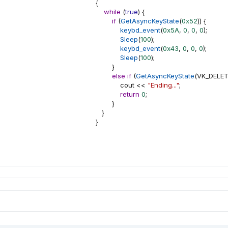
{
while
(
true
)
{
if
(
GetAsyncKeyState
(
0x52
)
)
{
keybd_event
(
0x5A
,
0
,
0
,
0
)
;
Sleep
(
100
)
;
keybd_event
(
0x43
,
0
,
0
,
0
)
;
Sleep
(
100
)
;
}
else
if
(
GetAsyncKeyState
(
VK_DELE
            cout 
<<
"Ending..."
;
return
0
;
}
}
}