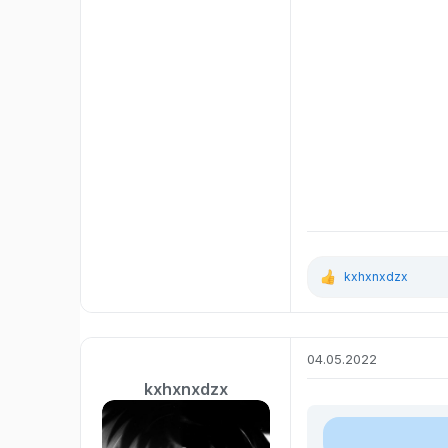
kxhxnxdzx
Р
е
а
к
ц
04.05.2022
и
и
kxhxnxdzx
: