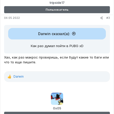
tripside17
Пользователь
#3
04.05.2022
Darwin сказал(а):
Как раз думал пойти в PUBG xD
Хах, как раз макрос проверишь, если будут какие то баги или
что то еще пишите.
Darwin
Р
е
а
к
ц
и
и
:
0x05