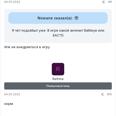
#9
04.05.2022
Nowane сказал(а):
Я чёт подзабыл уже. В игре какой античит Battleye или
EAC?))
Ahk не внедряеться в игру
R
Refrine
Пользователь
#10
04.05.2022
норм