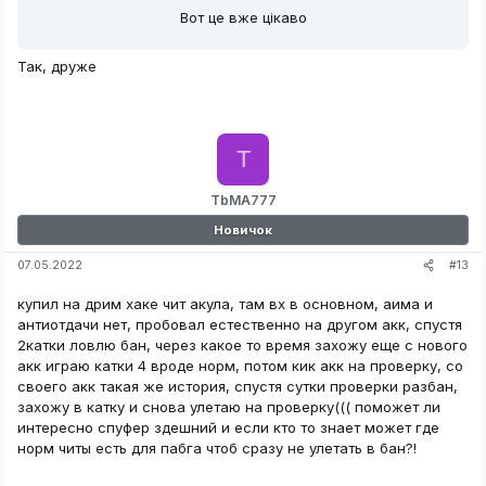
Вот це вже цікаво
Так, друже
T
TbMA777
Новичок
#13
07.05.2022
купил на дрим хаке чит акула, там вх в основном, аима и
антиотдачи нет, пробовал естественно на другом акк, спустя
2катки ловлю бан, через какое то время захожу еще с нового
акк играю катки 4 вроде норм, потом кик акк на проверку, со
своего акк такая же история, спустя сутки проверки разбан,
захожу в катку и снова улетаю на проверку((( поможет ли
интересно спуфер здешний и если кто то знает может где
норм читы есть для пабга чтоб сразу не улетать в бан?!