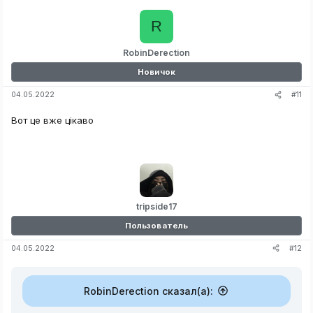
R
RobinDerection
Новичок
#11
04.05.2022
Вот це вже цікаво
tripside17
Пользователь
#12
04.05.2022
RobinDerection сказал(а):