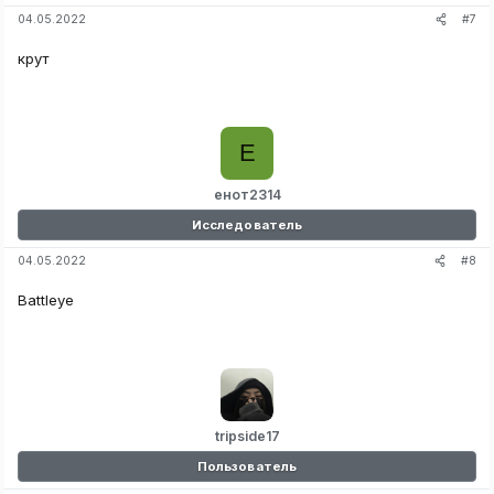
#7
04.05.2022
крут
Е
енот2314
Исследователь
#8
04.05.2022
Battleye
tripside17
Пользователь