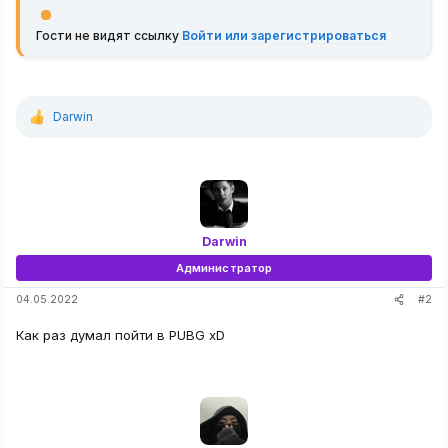
Гости не видят ссылку
Войти или зарегистрироваться
Darwin
Р
е
а
к
ц
и
и
:
Darwin
Администратор
#2
04.05.2022
Как раз думал пойти в PUBG xD