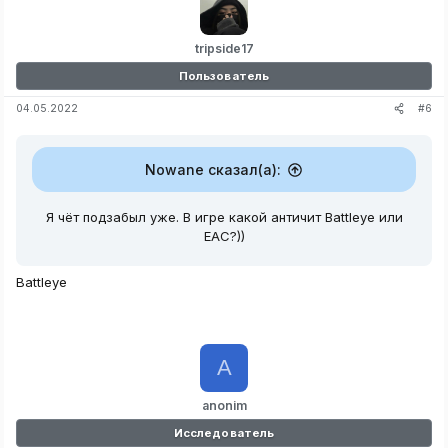
и
и
:
tripside17
Пользователь
#6
04.05.2022
Nowane сказал(а):
Я чёт подзабыл уже. В игре какой античит Battleye или
EAC?))
Battleye
A
anonim
Исследователь