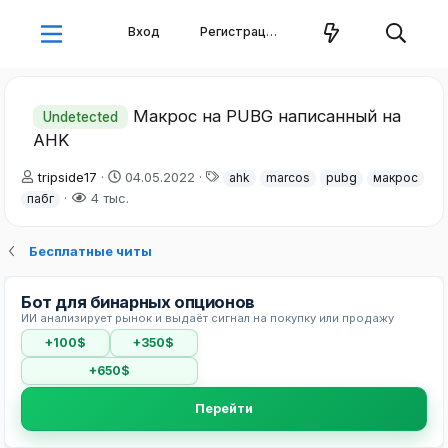
Вход
Регистрация
Макрос на PUBG написанный на
Undetected
AHK
А
Д
Т
tripside17
04.05.2022
ahk
marcos
pubg
макрос
в
а
е
4 тыс.
пабг
т
т
г
о
а
и
р
н
Бесплатные читы
т
а
е
ч
Бот для бинарных опционов
м
а
ИИ анализирует рынок и выдаёт сигнал на покупку или продажу
ы
л
а
+100$
+350$
+650$
Перейти