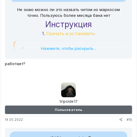
Не знаю можно ли это назвать читом но маркосом
точно. Пользуюсь более месяца бана нет
Инструкция
1.
Скачать и установить
Нажмите, чтобы раскрыть...
Гости не видят ссылку
Войти или
зарегистрироваться
работает?
2.
Скачать сам макрос
Гости не видят ссылку
Войти или
tripside17
зарегистрироваться
Пользователь
#16
14.05.2022
3.
Войти в игру и найти оружие! И нажать нужную
клавишу!
4.
Радоваться игре, если хотите как то