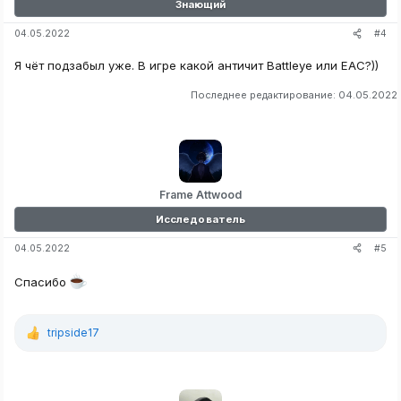
Знающий
#4
04.05.2022
Я чёт подзабыл уже. В игре какой античит Battleye или EAC?))
Последнее редактирование:
04.05.2022
Frame Attwood
Исследователь
#5
04.05.2022
Спасибо
tripside17
Р
е
а
к
ц