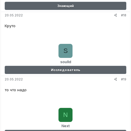
Знающий
#18
20.05.2022
Круто
S
soulld
Исследователь
#19
20.05.2022
то что надо
N
Next