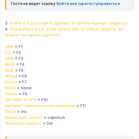
Гости не видят ссылку
Войти или зарегистрироваться
3.
Войти в игру и найти оружие! И нажать нужную клавишу!
4.
Радоваться игре, если хотите как то отблагодарить, вы
знаете что нужно сделать!
UMP
=
F1
UZI
=
F2
AKM
=
F3
M416
=
F4
Scar
=
F5
M16a4
=
F6
Groza
=
F7
M249
=
home
Vector
=
F9
SKS MINI-14 M14
=
F10
Автомат томпосона или томмиган
=
F11
Glock
=
ins
Выключить скрипт
=
capslock
Унхокнуть макрос
=
Del